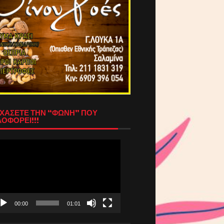
ΧΑΣΕΤΕ ΤΗΝ “ΦΩΝΗ” ΠΟΥ
ΟΦΟΡΕΙ!!!
όγραμμα
απαραγωγής
τεο
00:00
01:01