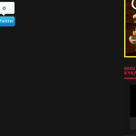
0
Twitter
ΜΗΝ 
ΚΥΚΛ
Πρ
Αν
Βίν