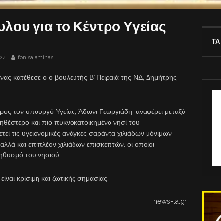
ου για το Κέντρο Υγείας
ΤΑ
024
fonisalaminas
ίνας κατέθεσε ο ο βουλευτής Β΄Πειραιά της ΝΔ, Δημήτρης
ος τον υπουργό Υγείας, Άδωνι Γεωργιάδη, αναφέρει μεταξύ
ληθέστερο και πιο πυκνοκατοικημένο νησί του
εί τις υγειονομικές ανάγκες σαράντα χιλιάδων μόνιμων
λλά και επιπλέον χιλιάδων επισκεπτών, οι οποίοι
ηθυσμό του νησιού.
ίναι κρίσιμη και ζωτικής σημασίας.
news-ta.gr