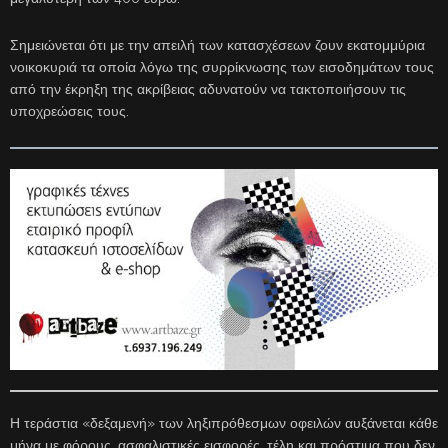
Σημειώνεται ότι με την απειλή των κατασχέσεων ζουν εκατομμύρια
νοικοκυριά τα οποία λόγω της συρρίκνωσης των εισοδημάτων τους
από την έκρηξη της ακρίβειας αδυνατούν να τακτοποιήσουν τις
υποχρεώσεις τους.
Η τεράστια «δεξαμενή» των ληξιπρόθεσμων οφειλών αυξάνεται κάθε
μήνα με φόρους, ασφαλιστικές εισφορές, τέλη και πρόστιμα που δεν