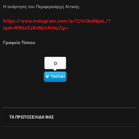
Η ανάρτηση του Περιφερειάρχη Αττικής:
https://www.instagram.com/p/C7IzOkdN5aL/?
igsh=MW5sZ2R0NjJvNzkyZg==
Γραφείο Τύπου
0
Twitter
ΤΑ ΠΡΩΤΟΣΕΛΙΔΑ ΜΑΣ