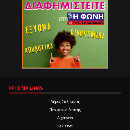
ΧΡΉΣΙΜΑ LINKS
Δήμος Σαλαμίνας
Περιφέρεια Αττικής
Δι@υγεια
Taxis net