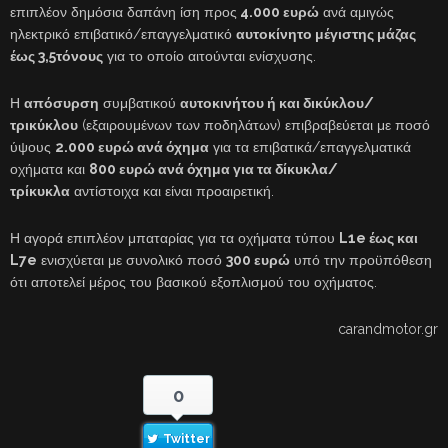
επιπλέον δημόσια δαπάνη ίση προς
4.000 ευρώ
ανά αμιγώς
ηλεκτρικό επιβατικό/επαγγελματικό
αυτοκίνητο μέγιστης μάζας
έως 3,5τόνους
για το οποίο αιτούνται ενίσχυσης.
Η
απόσυρση
συμβατικού
αυτοκινήτου ή και δικύκλου/
τρικύκλου
(εξαιρουμένων των ποδηλάτων) επιβραβεύεται με ποσό
ύψους
2.000 ευρώ ανά όχημα
για τα επιβατικά/επαγγελματικά
οχήματα και
800 ευρώ ανά όχημα για τα δίκυκλα/
τρίκυκλα
αντίστοιχα και είναι προαιρετική.
Η αγορά επιπλέον μπαταρίας για τα οχήματα τύπου
L1e έως και
L7e
ενισχύεται με συνολικό ποσό
300 ευρώ
υπό την προϋπόθεση
ότι αποτελεί μέρος του βασικού εξοπλισμού του οχήματος.
carandmotor.gr
0
Twitter