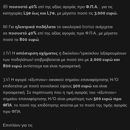
(B)
ποσοστό 40%
επί της αξίας αγοράς προ
Φ.Π.Α.
, για τις
κατηγορίες
L5e έως και L7e,
με μέγιστο ποσό τις
3.000 ευρώ.
ΙΙΙ) Για
ηλεκτρικά ποδήλατα
το οικολογικό bonus ανέρχεται
σε
ποσοστό 40%
επί της αξίας αγοράς προ Φ.Π.Α., με μέγιστο
ποσό τα
800
ευρώ
.
2.IV) Η
απόσυρση οχήματος
ή δικύκλου/τρικύκλου (εξαιρουμένων
των ποδηλάτων) επιβραβεύεται με ποσό ίσο με
2.000 ευρώ και
800 ευρώ
αντίστοιχα και είναι προαιρετική.
3.V) Η αγορά «έξυπνου» οικιακού σημείου επαναφόρτισης Η/Ο
επιδοτείται με ποσό συνολικού ύψους
500 ευρώ
και είναι
προαιρετική. Σε περίπτωση που η τιμή αγοράς του «έξυπνου»
σημείου επαναφόρτισης Η/Ο είναι μικρότερη των
500 ευρώ προ
ΦΠΑ
, το ποσό της επιδότησης ισούται με το ποσό της τιμής αγοράς
προ ΦΠΑ.
Επιπλέον για τις