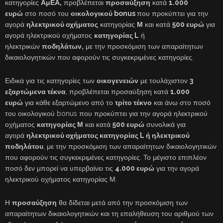
κατηγορίες
ΑμΕΑ,
προβλέπεται
προσαύξηση
κατά
1.000
ευρώ
στο ποσό του
οικολογικού bonus
που προκύπτει για την
αγορά
ηλεκτρικού οχήματος
κατηγορίας
Μ
και κατά
500 ευρώ
για
αγορά ηλεκτρικού οχήματος
κατηγορίας L
ή
ηλεκτρικών
ποδηλάτων,
με την προσκόμιση των απαραίτητων
δικαιολογητικών που αφορούν τις συγκεκριμένες κατηγορίες.
Ειδικά για τις κατηγορίες των
οικογενειών
με τουλάχιστον
3
εξαρτώμενα τέκνα
, προβλέπεται προσαύξηση κατά
1.000
ευρώ
για κάθε εξαρτώμενο από το
τρίτο τέκνο
και άνω στο ποσό
του οικολογικού bonus που προκύπτει για την αγορά ηλεκτρικού
οχήματος
κατηγορίας Μ
και κατά
500 ευρώ
συνολικά για
αγορά
ηλεκτρικού οχήματος κατηγορίας L ή ηλεκτρικού
ποδηλάτου
, με την προσκόμιση των απαραίτητων δικαιολογητικών
που αφορούν τις συγκεκριμένες κατηγορίες. Το μέγιστο επιπλέον
ποσό δεν μπορεί να υπερβαίνει τις
4.000 ευρώ
για την αγορά
ηλεκτρικού οχήματος κατηγορίας Μ.
Η
προσαύξηση
θα δίδεται μετά από την προσκόμιση των
απαραίτητων δικαιολογητικών και τη επαλήθευση του αριθμού των