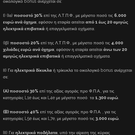
οικολογικό bonus ανέρχεται σε:
Ι) (Ια)
ποσοστό 30%
επί της Λ.Τ.Π.Φ., με μέγιστο ποσό τις
6.000
ευρώ ανά όχημα
, εφόσον η εταιρία αιτείται
από 1 έως 20 αμιγώς
ηλεκτρικά επιβατικά
ή επαγγελματικά οχήματα.
(Ιβ)
ποσοστό 20%
επί της Λ.Τ.Π.Φ., με μέγιστο ποσό τις
4.000
χιλιάδες ευρώ
ανά όχημα
, εφόσον η εταιρία αιτείται
άνω των 20
αμιγώς ηλεκτρικά επιβατικά
ή επαγγελματικά οχήματα.
ΙΙ) Για
ηλεκτρικά δίκυκλα
ή τρίκυκλα το οικολογικό bonus ανέρχεται
σε:
(Α) ποσοστό 30%
επί της αξίας αγοράς προ Φ.Π.Α., για τις
κατηγορίες L1e έως και L4e με μέγιστο ποσό τα
1.300 ευρώ
.
(B) ποσοστό 40%
επί της αξίας αγοράς προ Φ.Π.Α. , για τις
κατηγορίες L5e έως και L7e, με μέγιστο ποσό τις
3.000 ευρώ
.
IΙΙ) Για
ηλεκτρικά ποδήλατα
, υπό την αίρεση της κύριας