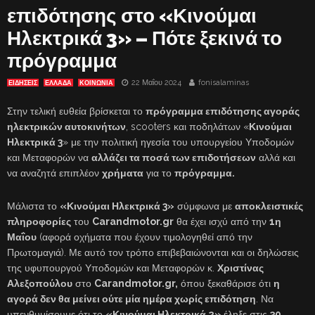
επιδότησης στο «Κινούμαι
Ηλεκτρικά 3» – Πότε ξεκινά το
πρόγραμμα
22 Μαΐου 2024
fonisalaminas
ΕΙΔΗΣΕΙΣ
ΕΛΛΑΔΑ
ΚΟΙΝΩΝΙΑ
Στην τελική ευθεία βρίσκεται το
πρόγραμμα επιδότησης αγοράς
ηλεκτρικών αυτοκινήτων
, scooters και ποδηλάτων «
Κινούμαι
Ηλεκτρικά 3
» με την πολιτική ηγεσία του υπουργείου Υποδομών
και Μεταφορών να
αλλάζει τα ποσά των επιδοτήσεων
αλλά και
να αναζητά επιπλέον
χρήματα
για το
πρόγραμμα.
Μάλιστα το
«Κινούμαι Ηλεκτρικά 3»
σύμφωνα με
αποκλειστικές
πληροφορίες
του
Carandmotor.gr
θα έχει ισχύ από την
1η
Μαΐου
(αφορά οχήματα που έχουν τιμολογηθεί από την
Πρωτομαγιά). Με αυτό τον τρόπο επιβεβαιώνονται και οι δηλώσεις
της υφυπουργού Υποδομών και Μεταφορών κ.
Χριστίνας
Αλεξοπούλου
στο
Carandmotor.gr,
όπου ξεκαθάρισε ότι
η
αγορά δεν θα μείνει ούτε μία ημέρα χωρίς επιδότηση
. Να
υπενθυμίσουμε ότι το
«Κινούμαι Ηλεκτρικά 2»
έληξε στις
30