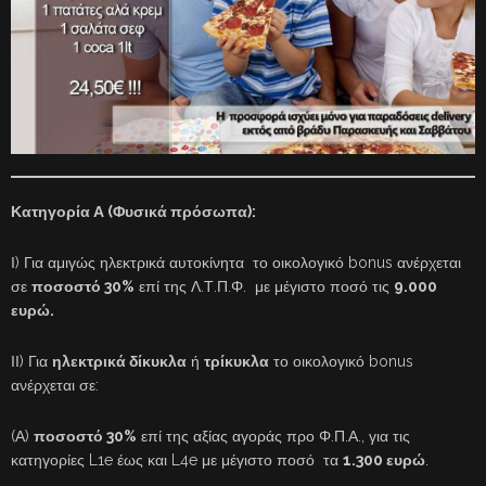
Κατηγορία Α (Φυσικά πρόσωπα):
Ι) Για αμιγώς ηλεκτρικά αυτοκίνητα το οικολογικό bonus ανέρχεται
σε
ποσοστό 30%
επί της Λ.Τ.Π.Φ. με μέγιστο ποσό τις
9.000
ευρώ.
ΙΙ) Για
ηλεκτρικά δίκυκλα
ή
τρίκυκλα
το οικολογικό bonus
ανέρχεται σε:
(Α)
ποσοστό 30%
επί της αξίας αγοράς προ Φ.Π.Α., για τις
κατηγορίες L1e έως και L4e με μέγιστο ποσό τα
1.300 ευρώ
.