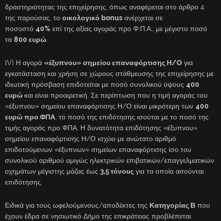
δραστηριότητας της επιχείρησης, όπως αναφέρεται στο άρθρο 4
της παρούσας, το
οικολογικό bonus
ανέρχεται σε
ποσοστό
40%
επί της αξίας αγοράς προ Φ.Π.Α., με μέγιστο ποσό
τα
800 ευρώ
.
ΙV) Η αγορά
«έξυπνου» σημείου επαναφόρτισης Η/Ο
για
εγκατάσταση και χρήση σε χώρους στάθμευσης της επιχείρησης με
ιδιωτική πρόσβαση επιδοτείται με ποσό συνολικού ύψους
400
ευρώ
και είναι προαιρετική. Σε περίπτωση που η τιμή αγοράς του
«έξυπνου» σημείου επαναφόρτισης Η/Ο είναι μικρότερη των
400
ευρώ προ ΦΠΑ
, το ποσό της επιδότησης ισούται με το ποσό της
τιμής αγοράς προ ΦΠΑ. Η δυνατότητα επιδότησης «έξυπνου»
σημείου επαναφόρτισης Η/Ο ισχύει με ανώτατο αριθμό
επιδοτούμενων «έξυπνων» σημείων επαναφόρτισης ίσο του
συνολικού αριθμού αμιγώς ηλεκτρικών επιβατικών/επαγγελματικών
οχημάτων μέγιστης μάζας έως
3,5 τόνους
για τα οποία αιτούνται
επιδότησης.
Ειδικά για τους ωφελούμενους/αποδέκτες της
Κατηγορίας Β
που
έχουν έδρα σε νησιωτικό Δήμο της επικράτειας προβλέπεται