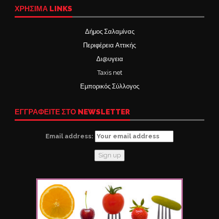
ΧΡΉΣΙΜΑ LINKS
Δήμος Σαλαμίνας
Περιφέρεια Αττικής
Δι@υγεια
Taxis net
Εμπορικός Σύλλογος
ΕΓΓΡΑΦΕΙΤΕ ΣΤΟ NEWSLETTER
Email address: