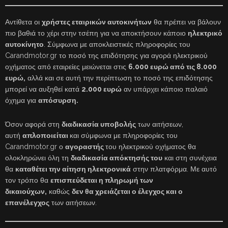
Αντίθετα οι
χρήστες εταιρικών αυτοκινήτων
θα πρέπει να βάλουν
πιο βαθιά το χέρι στην τσέπη για να αποκτήσουν κάποιο
ηλεκτρικό
αυτοκίνητο
. Σύμφωνα με αποκλειστικές πληροφορίες του
Carandmotor.gr το ποσό της επιδότησης για αγορά ηλεκτρικού
οχήματος από εταιρείες μειώνεται στις
6.000 ευρώ από τις 8.000
ευρώ,
αλλά και σε αυτή την περίπτωση το ποσό της επιδότησης
μπορεί να αυξηθεί κατά
2.000 ευρώ
αν υπάρχει κάποιο παλαιό
όχημα για
απόσυρση.
Όσον αφορά στη
διαδικασία υποβολής
των αιτήσεων,
αυτή
απλοποιείται
και σύμφωνα με πληροφορίες του
Carandmotor.gr ο
αγοραστής
του ηλεκτρικού οχήματος θα
ολοκληρώνει όλη τη
διαδικασία απόκτησής του
και στη συνέχεια
θα
καταθέτει την αίτηση ηλεκτρονικά
στην πλατφόρμα. Με αυτό
τον τρόπο θα
επισπεύδεται η πληρωμή των
δικαιούχων,
καθώς
δεν θα χρειάζεται ο έλεγχος και ο
επανέλεγχος
των αιτήσεων.