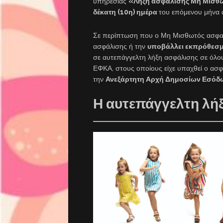
υπηρεσίας
«Λήξη ασφάλισης Μη Μισθ
δέκατη (10η) ημέρα
του επόμενου μήνα 
Σε περίπτωση που ο Μη Μισθωτός ασφαλι
ασφάλισης ή την
υποβάλλει εκπρόθεσ
σε αυτεπάγγελτη λήξη ασφάλισης σε όλους
ΕΦΚΑ, στους οποίους είχε υπαχθεί ο ασφ
την
Ανεξάρτητη Αρχή Δημοσίων Εσόδ
Η αυτεπάγγελτη λή