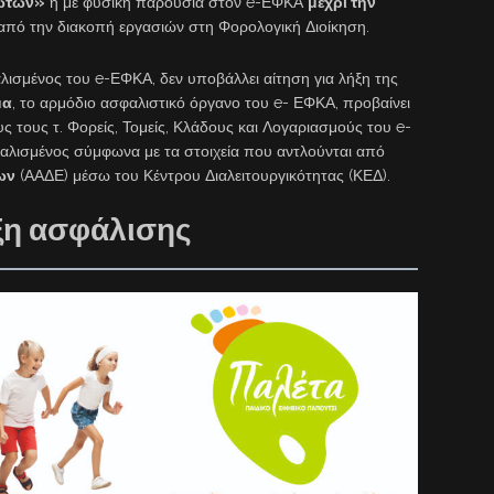
ωτών»
ή με φυσική παρουσία στον e-ΕΦΚΑ
μέχρι την
από την διακοπή εργασιών στη Φορολογική Διοίκηση.
σμένος του e-ΕΦΚΑ, δεν υποβάλλει αίτηση για λήξη της
μα
, το αρμόδιο ασφαλιστικό όργανο του e- ΕΦΚΑ, προβαίνει
 τους τ. Φορείς, Τομείς, Κλάδους και Λογαριασμούς του e-
αλισμένος σύμφωνα με τα στοιχεία που αντλούνται από
ων
(ΑΑΔΕ) μέσω του Κέντρου Διαλειτουργικότητας (ΚΕΔ).
ξη ασφάλισης