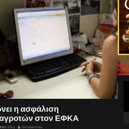
ΜΗΝ 
ΚΥΚΛ
Πρ
Αν
Βίν
ώνει η ασφάλιση
 αγροτών στον ΕΦΚΑ
Μαΐου 2024
fonisalaminas