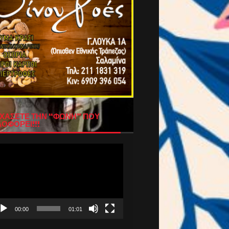
ΧΑΣΕΤΕ ΤΗΝ “ΦΩΝΗ” ΠΟΥ
ΟΦΟΡΕΙ!!!
όγραμμα
απαραγωγής
τεο
00:00
01:01