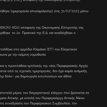
ργήθηκε (ημερομηνία αποσφράγισης) στις 31/07/2023 μέσω
ΨΦΘΧ7Λ7-ΧΟ2) απόφαση της Οικονομικής Επιτροπής της
κρίθηκε το 2ο Πρακτικό της Ε.Δ. και αναδείχθηκε ο
τάλθηκε στο αρμόδιο Κλιμάκιο (ΣΤ’) του Ελεγκτικού
ωνα με την κείμενη νομοθεσία.
αι η προσπάθεια εμπλοκής της νέας Περιφερειακής Αρχής
αι από τις σχετικές ημερομηνίες, δεν έχει καμία ανάμειξη,
χι δόλο– για δημιουργία εντυπώσεων και άθλια
.
 αποτελεί μέρος του διαχειριστικού ελέγχου που βρίσκεται σε
ρεια Αττικής, με εντολή του Περιφερειάρχη Αττικής Νίκου
τη συνεδρίαση του Περιφερειακού Συμβουλίου, τον