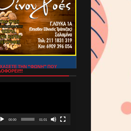
ΧΑΣΕΤΕ ΤΗΝ “ΦΩΝΗ” ΠΟΥ
ΟΦΟΡΕΙ!!!
όγραμμα
απαραγωγής
τεο
00:00
01:01