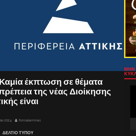
ΜΗΝ 
ΚΥΚΛ
«Καμία έκπτωση σε θέματα
Πρ
οπρέπεια της νέας Διοίκησης
Αν
ικής είναι
Βίν
ου 2024
fonisalaminas
ΔΕΛΤΙΟ ΤΥΠΟΥ