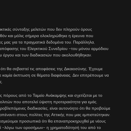
ρακτικές σύνταξης μελετών που δεν πληρούν όρους
ελθόν και μόλις σήμερα ολοκληρώθηκε η έρευνα που
ες μας για τα πραγματικά δεδομένα του. Παράλληλα,
ς απόφασης του Ελεγκτικού Συνεδρίου –του μόνου αρμόδιου
ου έργου και των διαδικασιών που ακολουθήθηκαν.
 ότι θα σεβαστεί τις αποφάσεις της Δικαιοσύνης. Έχουμε
ε καμία έκπτωση σε θέματα διαφάνειας. Δεν επιτρέπουμε να
ς.
υς πόρους από το Ταμείο Ανάκαμψης και σχετίζεται με το
ολιτών που αποτελεί ύψιστη προτεραιότητα για εμάς.
προβλεπόμενες διαδικασίες, είναι αυτονόητο ότι θα προβούμε
απέναντι στους πολίτες της Αττικής που μας εμπιστεύτηκαν.
δεσμεύομαι προσωπικά ότι θα επαναπροκηρυχθεί με νέους
αθεί –λόγω των οροσήμων– η χρηματοδότησή του από το