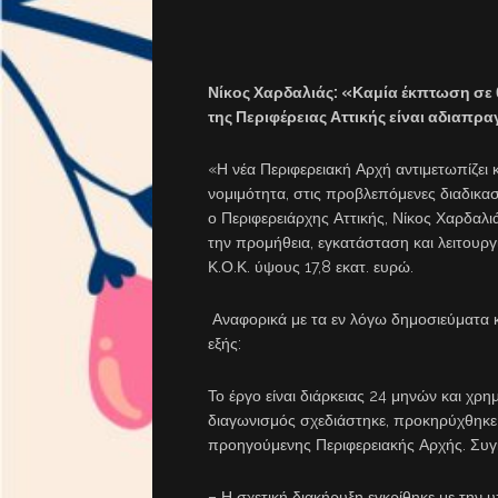
Νίκος Χαρδαλιάς: «Καμία έκπτωση σε θ
της Περιφέρειας Αττικής είναι αδιαπρ
«Η νέα Περιφερειακή Αρχή αντιμετωπίζε
νομιμότητα, στις προβλεπόμενες διαδικ
ο Περιφερειάρχης Αττικής, Νίκος Χαρδαλι
την προμήθεια, εγκατάσταση και λειτου
Κ.Ο.Κ. ύψους 17,8 εκατ. ευρώ.
Αναφορικά με τα εν λόγω δημοσιεύματα κ
εξής:
Το έργο είναι διάρκειας 24 μηνών και χρ
διαγωνισμός σχεδιάστηκε, προκηρύχθηκε
προηγούμενης Περιφερειακής Αρχής. Συγ
– Η σχετική διακήρυξη εγκρίθηκε με την