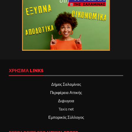
ΧΡΉΣΙΜΑ LINKS
Δήμος Σαλαμίνας
Περιφέρεια Αττικής
Δι@υγεια
Taxis net
Εμπορικός Σύλλογος