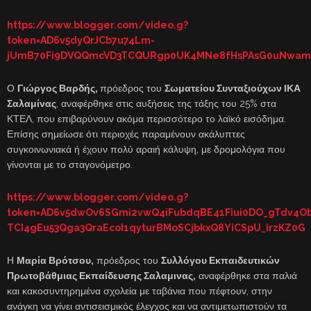
https://www.blogger.com/video.g?
token=AD6v5dyQrJCb7u74Lm-
jUmB70Fi9DVQQmcVD3TCQURgp0UK4MNe8fHsPAsG0uNwam5J
Ο
Γιώργος Βαρδής,
πρόεδρος του
Σωματείου Συνταξιούχων ΙΚΑ
Σαλαμίνας
, αναφέρθηκε στις αυξήσεις της τάξης του 25% στα
ΚΤΕΛ, που επιβαρύνουν ακόμα περισσότερο το λαϊκό εισόδημα.
Επίσης σημείωσε ότι περιοχές παραμένουν ακάλυπτες
συγκοινωνιακά ή έχουν πολύ αραιή κάλυψη, με δρομολόγια που
γίνονται με το σταγονόμετρο.
https://www.blogger.com/video.g?
token=AD6v5dwOv6SGmi2vwQ4iFubdqBE41Fiui0DO_gTdv4Obh
TCI4gEu53Qga3QraEcoI1qyturBMoSCjbkxQ8YiCSpU_irzKZ0G
Η
Μαρία Βρότσου,
πρόεδρος του
Συλλόγου Εκπαιδευτικών
Πρωτοβάθμιας Εκπαίδευσης Σαλαμινας,
αναφέρθηκε στα παλιά
και κακοσυντηρημένα σχολεία με ταβάνια που πέφτουν, στην
ανάγκη να γίνει αντισεισμικός έλεγχος και να αντιμετωπιστούν τα