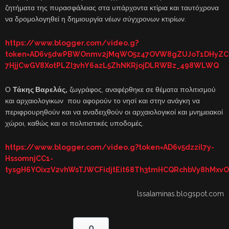
ζητήματα της πυρασφάλειας στα υπάρχοντα κτίρια και ταυτόχρονα
να δρομολογηθεί η δημιουργία νέων σύγχρονων κτιρίων.
https://www.blogger.com/video.g?
token=AD6v5dwPBWOnmv2jMqWO5z47OVW8gZUJoT1DHyZCvE
7HjjCwGV8XotPLZI3vhY6azL5ZhNKRjojDLRWBz_498WLWQ
Ο
Τάκης Βαρελάς,
ζωγράφος, αναφέρθηκε σε θέματα πολιτισμού
και αρχαιολογικων που αφορούν το νησί και στην ανάγκη να
περιφρουρηθούν και να αναδειχθούν οι αρχαιολογικοί και μνημειακοί
χώροι, καθώς και οι πολιτιστικές υποδομές.
https://www.blogger.com/video.g?token=AD6v5dzzil7y-
HssomnjCC1-
tysgH6YOixzV2vhWsTJWCFidjtEit68Th3tmHCQRchbVy8hMxv
lssalaminas.blogspot.com
0