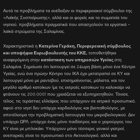
Αυτά τα προβλήματα τα ανέδειξαν οι περιφερειακοί σύμβουλοι της
«Λαϊκής Συσπείρωσης», αλλά και οι φορείς και τα σωματεία του
νησιού, προβλήματα πραγματικά που απασχολούν τα εργατικά –
λαϊκά στρώματα της Σαλαμίνας.
Χαρακτηριστικά η
Κατερίνα Γεράκη, Περιφερειακή σύμβουλος
και υποψήφια Ευρωβουλευτής του ΚΚΕ,
τοποθετήθηκε
αναφερόμενη στην
κατάσταση των υπηρεσιών Υγείας
στη
Σαλαμίνα. Σημείωσε ότι λειτουργεί σε 24ωρη βάση μόνο ένα Κέντρο
Υγείας, ενώ ένα πρώην Κέντρο του ΙΚΑ έχει μετατραπεί σε ΚΥ και
λειτουργεί μόνο με ραντεβού, επισημαίνοντας, μάλιστα, και τον
μεγάλο αριθμό κατοίκων (με τις εισροές κατοίκων το καλοκαίρι να
φτάνουν τις 200.000) που χρειάζεται να εξυπηρετηθούν. Τόνισε,
τέλος, τις τεράστιες ελλείψεις που υπάρχουν σε ιατρικό προσωπικό,
αφού στο νησί δεν υπάρχει καρδιολόγος και βιοπαθολόγος, με
αποτέλεσμα την προβληματική λειτουργία του μικροβιολογικού. Δεν
υπάρχει ΩΡΛ, υπάρχει ένας μόνο παιδίατρος και ο χειρούργος του
ΚΥ είναι με μπλοκάκι. Υπάρχουν μόνο τέσσερις γενικοί γιατροί,
ανεπαρκές είναι το προσωπικό στο Ακτινολογικό, αλλά και