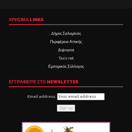
ΧΡΉΣΙΜΑ LINKS
Δήμος Σαλαμίνας
Περιφέρεια Αττικής
Δι@υγεια
Taxis net
Εμπορικός Σύλλογος
ΕΓΓΡΑΦΕΙΤΕ ΣΤΟ NEWSLETTER
Email address: