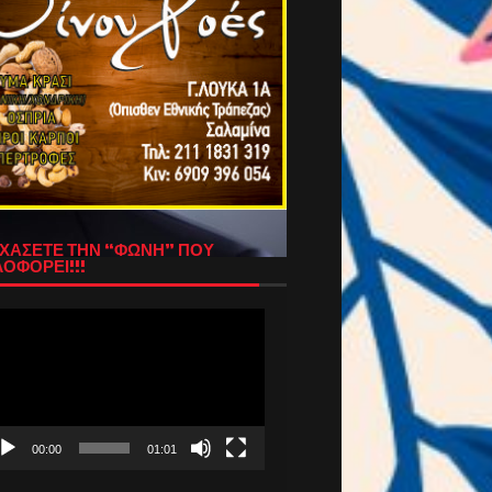
ΧΑΣΕΤΕ ΤΗΝ “ΦΩΝΗ” ΠΟΥ
ΟΦΟΡΕΙ!!!
όγραμμα
απαραγωγής
τεο
00:00
01:01