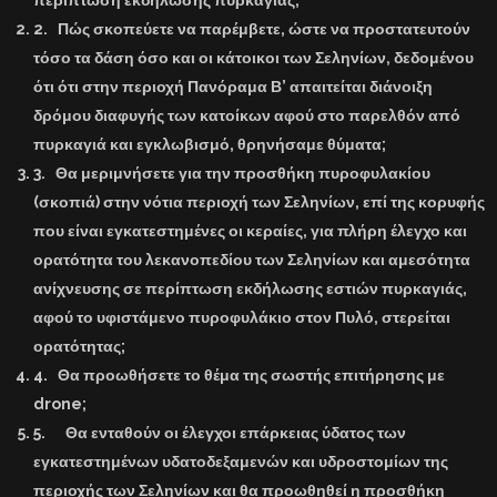
περίπτωση εκδήλωσης πυρκαγιάς;
2.
Πώς σκοπεύετε να παρέμβετε, ώστε να προστατευτούν
τόσο τα δάση όσο και οι κάτοικοι των Σεληνίων, δεδομένου
ότι ότι στην περιοχή Πανόραμα Β’ απαιτείται διάνοιξη
δρόμου διαφυγής των κατοίκων αφού στο παρελθόν από
πυρκαγιά και εγκλωβισμό, θρηνήσαμε θύματα;
3.
Θα μεριμνήσετε για την προσθήκη πυροφυλακίου
(σκοπιά) στην νότια περιοχή των Σεληνίων, επί της κορυφής
που είναι εγκατεστημένες οι κεραίες, για πλήρη έλεγχο και
ορατότητα του λεκανοπεδίου των Σεληνίων και αμεσότητα
ανίχνευσης σε περίπτωση εκδήλωσης εστιών πυρκαγιάς,
αφού το υφιστάμενο πυροφυλάκιο στον Πυλό, στερείται
ορατότητας;
4.
Θα προωθήσετε το θέμα της σωστής επιτήρησης με
drone;
5.
Θα ενταθούν οι έλεγχοι επάρκειας ύδατος των
εγκατεστημένων υδατοδεξαμενών και υδροστομίων της
περιοχής των Σεληνίων και θα προωθηθεί η προσθήκη