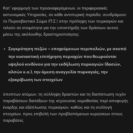
Κατ’ εφαρμογή των προαναφερόμενων, οι περιφερειακές
αστυνομικές Υπηρεσίες, σε κάθε αντιπυρική περίοδο, συνδράμουν
το Πυροσβεστικό Σώμα (Π.Σ.) στην πρόληψη των πυρκαγιών και
τελούν σε ετοιμότητα για την υποστήριξη των δράσεων αυτού,
μέσω της ακόλουθης δραστηριοποίησης:
Συγκρότηση πεζών – εποχούμενων περιπολιών, με σκοπό
την ουσιαστική επιτήρηση περιοχών που θεωρούνται
υψηλού κινδύνου για την εκδήλωση πυρκαγιών (δασών,
αλσών κ.α.), την άμεση αναγγελία πυρκαγιάς, την
εξακρίβωση των στοιχείων
ύποπτων ατόμων, τη σύλληψη δραστών και τη διαπίστωση τυχόν
παραβάσεων διατάξεων της ισχύουσας νομοθεσίας περί αποφυγής
έναρξης και εξάπλωσης πυρκαγιών, καθώς και τη συλλογή
στοιχείων, προς επιβολή των προβλεπόμενων κυρώσεων στους
παραβάτες.