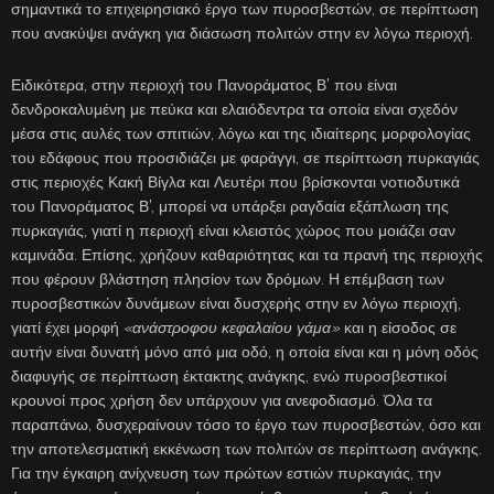
σημαντικά το επιχειρησιακό έργο των πυροσβεστών, σε περίπτωση
που ανακύψει ανάγκη για διάσωση πολιτών στην εν λόγω περιοχή.
Ειδικότερα, στην περιοχή του Πανοράματος Β’ που είναι
δενδροκαλυμένη με πεύκα και ελαιόδεντρα τα οποία είναι σχεδόν
μέσα στις αυλές των σπιτιών, λόγω και της ιδιαίτερης μορφολογίας
του εδάφους που προσιδιάζει με φαράγγι, σε περίπτωση πυρκαγιάς
στις περιοχές Κακή Βίγλα και Λευτέρι που βρίσκονται νοτιοδυτικά
του Πανοράματος Β’, μπορεί να υπάρξει ραγδαία εξάπλωση της
πυρκαγιάς, γιατί η περιοχή είναι κλειστός χώρος που μοιάζει σαν
καμινάδα. Επίσης, χρήζουν καθαριότητας και τα πρανή της περιοχής
που φέρουν βλάστηση πλησίον των δρόμων. Η επέμβαση των
πυροσβεστικών δυνάμεων είναι δυσχερής στην εν λόγω περιοχή,
γιατί έχει μορφή
«ανάστροφου κεφαλαίου γάμα»
και η είσοδος σε
αυτήν είναι δυνατή μόνο από μια οδό, η οποία είναι και η μόνη οδός
διαφυγής σε περίπτωση έκτακτης ανάγκης, ενώ πυροσβεστικοί
κρουνοί προς χρήση δεν υπάρχουν για ανεφοδιασμό. Όλα τα
παραπάνω, δυσχεραίνουν τόσο το έργο των πυροσβεστών, όσο και
την αποτελεσματική εκκένωση των πολιτών σε περίπτωση ανάγκης.
Για την έγκαιρη ανίχνευση των πρώτων εστιών πυρκαγιάς, την