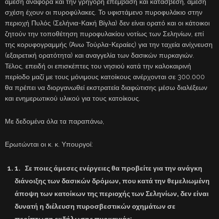
άμεση αναφορά και την γρήγορη επέμβαση και κατάσβεσή, άμεση
σχέση έχουν οι πυροφύλακες. Το υφιστάμενο πυροφυλάκιο στην
περιοχή Πυλός (Σελήνια-Κακή Βίγλα) δεν είναι ορατό και οι κάτοικοι
ζητούν την τοποθέτηση πυροφυλακίου νοτίως των Σεληνίων, επί
της κορυφογραμμής (Άνω Τούρλα-Κεραίες) για την ταχεία ανίχνευση
(εξαιρετική ορατότητα) και αναγγελία των δασικών πυρκαγιών.
Τέλος, επειδή οι επισκέπτες του νησιού κατά την καλοκαιρινή
περίοδο μαζί με τους μόνιμους κατοίκους ανέρχονται σε 300.000
θα πρέπει να διοργανωθεί εκστρατεία διαφώτισης μέσω διαλέξεων
και ενημερωτικού υλικού για τους κατοίκους.
Με δεδομένα όλα τα παραπάνω,
Ερωτώνται οι κ. κ. Υπουργοί:
1.
Σε ποιες άμεσες ενέργειες θα προβείτε για την ανάγκη
διάνοιξης των δασικών δρόμων, που κατά την θεμελιωμένη
άποψη των κατοίκων της περιοχής των Σεληνίων, δεν είναι
δυνατή η διέλευση πυροσβεστικών οχημάτων σε