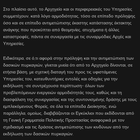
Στο πλαίσιο αυτό, το Αρχηγείο και οι περιφερειακές του Υπηρεσίες
συμμετέχουν, κατά λόγο αρμοδιότητας, τόσο σε επίπεδο πρόληψης
όσο και σε επίπεδο αντιμετώπισης έκαστης κατάστασης έκτακτης
ανάγκης που προκύπτει από θεομηνίες, ατυχήματα ή άλλες
καταστροφές, πάντα σε συνεργασία με τις συναρμόδιες Αρχές και
Υπηρεσίες.
Ειδικότερα, σε ό,τι αφορά στην πρόληψη και την αντιμετώπιση των
δασικών πυρκαγιών, γίνεται μνεία ότι από το Αρχηγείο δίνονται, σε
ετήσια βάση, με σχετική διαταγή του προς τις υφιστάμενες
Υπηρεσίες του, κατευθυντήριες εντολές και οδηγίες για την
εκδήλωση -σε συντρέχουσα περίπτωση- όλων των
προβλεπόμενων ενεργειών αρμοδιότητάς τους, καθώς και τη
διασφάλιση της συνεργασίας και της συντονισμένης δράσης με τους
εμπλεκόμενους Φορείς, σε όλα τα επίπεδα Διοίκησης, ενώ
παράλληλα, ομοίως, διαβιβάζονται οι Εγκύκλιοι που εκδίδονται από
τη Γενική Γραμματεία Πολιτικής Προστασίας αναφορικά με τον
σχεδιασμό και τις δράσεις αντιμετώπισης των κινδύνων από την
εκδήλωση των δασικών πυρκαγιών.