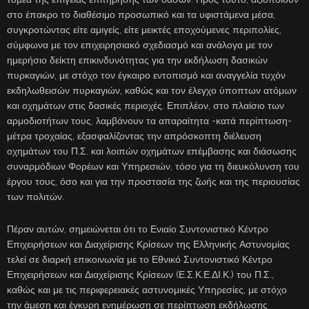
στο έπακρο το διαθέσιμο προσωπικό και τα υφιστάμενα μέσα,
συγκροτώντας είτε αμιγείς, είτε μεικτές εποχούμενες περιπολίες,
σύμφωνα με τον επιχειρησιακό σχεδιασμό και ανάλογα με τον
ημερήσιο δείκτη επικινδυνότητας για την εκδήλωση δασικών
πυρκαγιών, με στόχο τον έγκαιρο εντοπισμό και αναγγελία τυχόν
εκδηλωθεισών πυρκαγιών, καθώς και τον έλεγχο ύποπτων ατόμων
και οχημάτων στις δασικές περιοχές. Επιπλέον, στο πλαίσιο των
αρμοδιοτήτων τους, λαμβάνουν τα απαραίτητα -κατά περίπτωση-
μέτρα τροχαίας, εξασφαλίζοντας την απρόσκοπτη διέλευση
οχημάτων του Π.Σ. και λοιπών οχημάτων επέμβασης και διάσωσης
συναρμόδιων Φορέων και Υπηρεσιών, τόσο για τη διευκόλυνση του
έργου τους, όσο και για την προστασία της ζωής και της περιουσίας
των πολιτών.
Πέραν αυτών, σημειώνεται ότι το Ενιαίο Συντονιστικό Κέντρο
Επιχειρήσεων και Διαχείρισης Κρίσεων της Ελληνικής Αστυνομίας
τελεί σε διαρκή επικοινωνία με το Εθνικό Συντονιστικό Κέντρο
Επιχειρήσεων και Διαχείρισης Κρίσεων (Ε.Σ.Κ.Ε.ΔΙ.Κ.) του Π.Σ.,
καθώς και με τις περιφερειακές αστυνομικές Υπηρεσίες, με στόχο
την άμεση και έγκυρη ενημέρωση σε περίπτωση εκδήλωσης