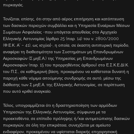
πυρκαγιάς.
Τονίζεται, επίσης, ότι στην από αέρος επιτήρηση και κατόπτευση
των δασικών περιοχών συμβάλλει και η Υπηρεσία Εναέριων Μέσων
Σωμάτων Ασφαλείας -που υπάγεται απευθείας στο Αρχηγείο
Ελληνικής Αστυνομίας [άρθρο 25 (παρ. 14) του ν. 2800/2000
(Φ.Ε.Κ. Α’ – 41), ως ισχύει]-, η οποία, σε έκαστη αντιπυρική περίοδο,
αναφέρει τη διαθεσιμότητα των Συστημάτων μη Επανδρωμένων
Αεροσκαφών (Σ.μηΕ.Α.) της Υπηρεσίας μη Επανδρωμένων
Αεροσκαφών (παρ. 15 του προρρηθέντος άρθρου) στο Ε.Σ.Κ.Ε.ΔΙ.Κ.
του Π.Σ., σε καθημερινή βάση, προκειμένου να καθίσταται δυνατή η
παροχή κάθε νόμιμα αιτούμενης συνδρομής σε αυτό, μέσω της
διάθεσης των Σ.μηΕ.Α. της Ελληνικής Αστυνομίας, σε περίπτωση
που αυτό κριθεί αναγκαίο.
Τέλος, υπογραμμίζεται ότι η δραστηριοποίηση των αρμόδιων
Υπηρεσιών της Ελληνικής Αστυνομίας, σύμφωνα με τα
προεκτεθέντα, σε επίπεδο πρόληψης ή/και αντιμετώπισης δασικών
πυρκαγιών, σε όλη την επικράτεια, συνεχίζεται με αμείωτο
ενδιαφέρον, προκειμένου να υφίσταται διαρκής επιχειρησιακή