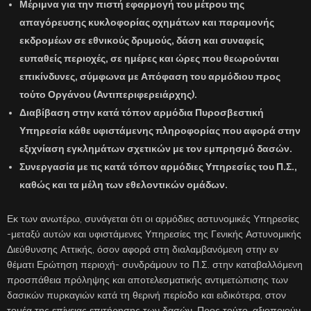
Μέριμνα για την πιστή εφαρμογή του μέτρου της
απαγόρευσης κυκλοφορίας οχημάτων και παραμονής
εκδρομέων σε εθνικούς δρυμούς, δάση και συναφείς
ευπαθείς περιοχές, σε ημέρες και ώρες που θεωρούνται
επικίνδυνες, σύμφωνα με Απόφαση του αρμόδιου προς
τούτο Οργάνου (Αντιπεριφερειάρχης).
Διαβίβαση στην κατά τόπον αρμόδια Πυροσβεστική
Υπηρεσία κάθε υφιστάμενης πληροφορίας που αφορά στην
εξιχνίαση εγκλημάτων σχετικών με τον εμπρησμό δασών.
Συνεργασία με τις κατά τόπον αρμόδιες Υπηρεσίες του Π.Σ.,
καθώς και τα μέλη των εθελοντικών ομάδων.
Εκ των ανωτέρω, συνάγεται ότι οι αρμόδιες αστυνομικές Υπηρεσίες
-μεταξύ αυτών και υφιστάμενες Υπηρεσίες της Γενικής Αστυνομικής
Διεύθυνσης Αττικής, όσον αφορά στη διαλαμβανόμενη στην εν
θέματι Ερώτηση περιοχή- συνδράμουν το Π.Σ. στην καταβαλλόμενη
προσπάθεια πρόληψης και αποτελεσματικής αντιμετώπισης των
δασικών πυρκαγιών κατά τη θερινή περίοδο και ειδικότερα, στον
τομέα της επίγειας επιτήρησης των δασών. Προς τούτο, αξιοποιούν