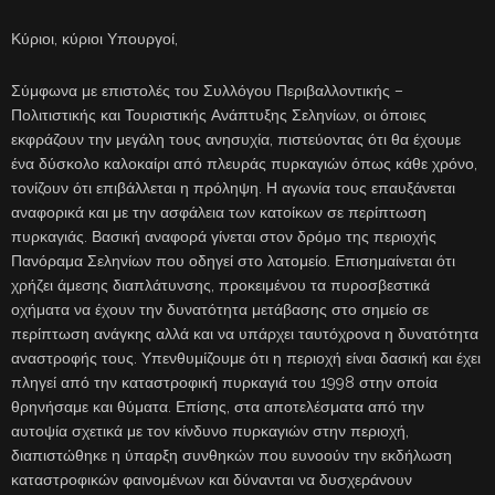
Κύριοι, κύριοι Υπουργοί,
Σύμφωνα με επιστολές του Συλλόγου Περιβαλλοντικής –
Πολιτιστικής και Τουριστικής Ανάπτυξης Σεληνίων, οι όποιες
εκφράζουν την μεγάλη τους ανησυχία, πιστεύοντας ότι θα έχουμε
ένα δύσκολο καλοκαίρι από πλευράς πυρκαγιών όπως κάθε χρόνο,
τονίζουν ότι επιβάλλεται η πρόληψη. Η αγωνία τους επαυξάνεται
αναφορικά και με την ασφάλεια των κατοίκων σε περίπτωση
πυρκαγιάς. Βασική αναφορά γίνεται στον δρόμο της περιοχής
Πανόραμα Σεληνίων που οδηγεί στο λατομείο. Επισημαίνεται ότι
χρήζει άμεσης διαπλάτυνσης, προκειμένου τα πυροσβεστικά
οχήματα να έχουν την δυνατότητα μετάβασης στο σημείο σε
περίπτωση ανάγκης αλλά και να υπάρχει ταυτόχρονα η δυνατότητα
αναστροφής τους. Υπενθυμίζουμε ότι η περιοχή είναι δασική και έχει
πληγεί από την καταστροφική πυρκαγιά του 1998 στην οποία
θρηνήσαμε και θύματα. Επίσης, στα αποτελέσματα από την
αυτοψία σχετικά με τον κίνδυνο πυρκαγιών στην περιοχή,
διαπιστώθηκε η ύπαρξη συνθηκών που ευνοούν την εκδήλωση
καταστροφικών φαινομένων και δύνανται να δυσχεράνουν