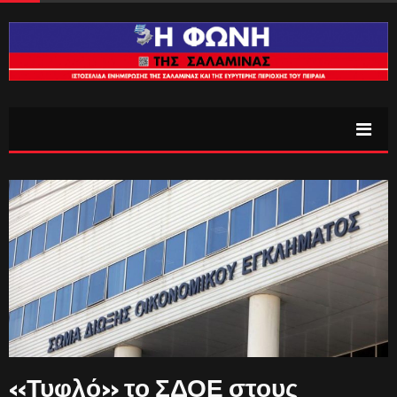
«Τυφλό» το ΣΔΟΕ στους