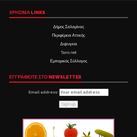
ΧΡΉΣΙΜΑ LINKS
Δήμος Σαλαμίνας
Περιφέρεια Αττικής
Δι@υγεια
Taxis net
Εμπορικός Σύλλογος
ΕΓΓΡΑΦΕΙΤΕ ΣΤΟ NEWSLETTER
Email address: