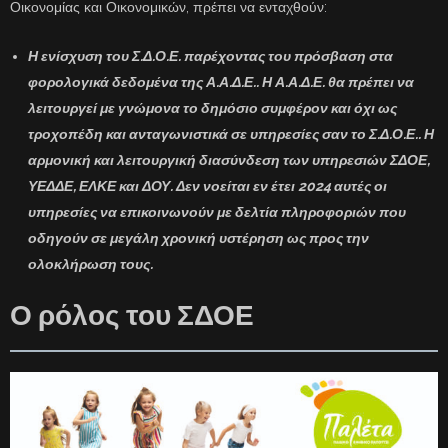
Οικονομίας και Οικονομικών, πρέπει να ενταχθούν:
Η ενίσχυση του
Σ.Δ.Ο.Ε
. παρέχοντας του πρόσβαση στα
φορολογικά δεδομένα της Α.Α.Δ.Ε.. Η Α.Α.Δ.Ε. θα πρέπει να
λειτουργεί με γνώμονα το δημόσιο συμφέρον και όχι ως
τροχοπέδη και ανταγωνιστικά σε υπηρεσίες σαν το Σ.Δ.Ο.Ε.. Η
αρμονική και λειτουργική διασύνδεση των υπηρεσιών ΣΔΟΕ,
ΥΕΔΔΕ, ΕΛΚΕ και ΔΟΥ. Δεν νοείται εν έτει
2024
αυτές οι
υπηρεσίες να επικοινωνούν με δελτία πληροφοριών που
οδηγούν σε μεγάλη χρονική υστέρηση ως προς την
ολοκλήρωση τους.
Ο ρόλος του ΣΔΟΕ