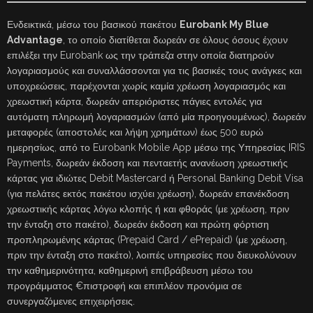
Ενδεικτικά, μέσω του βασικού πακέτου
Eurobank My Blue
Advantage
, το οποίο διατίθεται δωρεάν σε όλους όσους έχουν
επιλέξει την Eurobank ως την τράπεζα στην οποία διατηρούν
λογαριασμούς και συναλλάσσονται για τις βασικές τους ανάγκες και
υποχρεώσεις, παρέχονται χωρίς καμία χρέωση λογαριασμός και
χρεωστική κάρτα, δωρεάν απεριόριστες πάγιες εντολές για
αυτόματη πληρωμή λογαριασμών (από μία προηγουμένως), δωρεάν
μεταφορές (αποστολές και λήψη χρημάτων) έως 500 ευρώ
ημερησίως, από το Eurobank Mobile App μέσω της Υπηρεσίας IRIS
Payments, δωρεάν έκδοση και πενταετής ανανέωση χρεωστικής
κάρτας για ιδιώτες Debit Mastercard ή Personal Banking Debit Visa
(για πελάτες εκτός πακέτου ισχύει χρέωση), δωρεάν επανέκδοση
χρεωστικής κάρτας λόγω κλοπής ή και φθοράς (με χρέωση, πριν
την ένταξη στο πακέτο), δωρεάν έκδοση και πρώτη φόρτιση
προπληρωμένης κάρτας (Prepaid Card / ePrepaid) (με χρέωση,
πριν την ένταξη στο πακέτο), λοιπές υπηρεσίες που διευκολύνουν
την καθημερινότητα, καθημερινή επιβράβευση μέσω του
προγράμματος €πιστροφή και επιπλέον προνόμια σε
συνεργαζόμενες επιχειρήσεις.