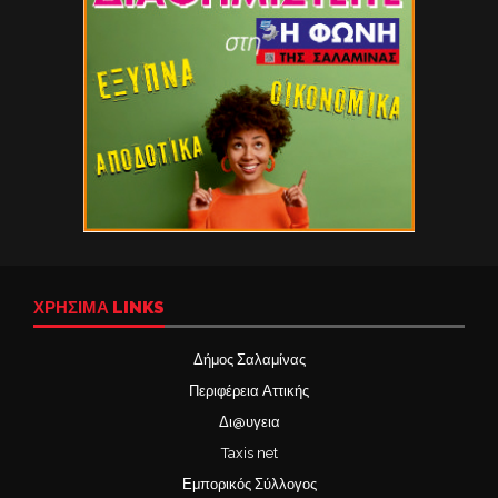
ΧΡΉΣΙΜΑ LINKS
Δήμος Σαλαμίνας
Περιφέρεια Αττικής
Δι@υγεια
Taxis net
Εμπορικός Σύλλογος