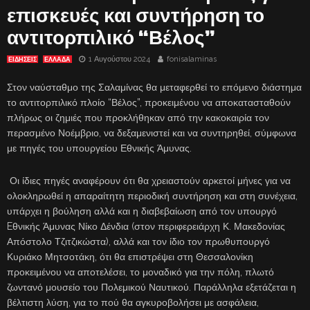
επισκευές και συντήρηση το
αντιτορπιλικό “Βέλος”
1 Αυγούστου 2024
fonisalaminas
ΕΙΔΗΣΕΙΣ
ΕΛΛΑΔΑ
Στον ναύσταθμο της Σαλαμίνας θα μεταφερθεί το επόμενο διάστημα
το αντιτορπιλικό πλοίο “Βέλος”, προκειμένου να αποκατασταθούν
πλήρως οι ζημιές που προκλήθηκαν από την κακοκαιρία τον
περασμένο Νοέμβριο, να δεξαμενιστεί και να συντηρηθεί, σύμφωνα
με πηγές του υπουργείου Εθνικής Άμυνας.
Οι ίδιες πηγές αναφέρουν ότι θα χρειαστούν αρκετοί μήνες για να
ολοκληρωθεί η απαραίτητη περιοδική συντήρηση και στη συνέχεια,
υπάρχει η βούληση αλλά και η διαβεβαίωση από τον υπουργό
Eθνικής Άμυνας Νίκο Δένδια (στον περιφερειάρχη Κ. Μακεδονίας
Απόστολο Τζιτζικώστα), αλλά και τον ίδιο τον πρωθυπουργό
Κυριάκο Μητσοτάκη, ότι θα επιστρέψει στη Θεσσαλονίκη
προκειμένου να αποτελέσει, το μοναδικό για την πόλη, πλωτό
ζωντανό μουσείο του Πολεμικού Ναυτικού. Παράλληλα εξετάζεται η
βέλτιστη λύση, για το πού θα αγκυροβολήσει με ασφάλεια,