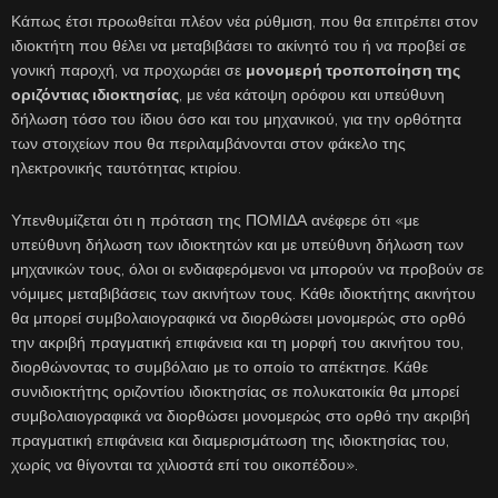
Κάπως έτσι προωθείται πλέον νέα ρύθμιση, που θα επιτρέπει στον
ιδιοκτήτη που θέλει να μεταβιβάσει το ακίνητό του ή να προβεί σε
γονική παροχή, να προχωράει σε
μονομερή τροποποίηση της
οριζόντιας ιδιοκτησίας
, με νέα κάτοψη ορόφου και υπεύθυνη
δήλωση τόσο του ίδιου όσο και του μηχανικού, για την ορθότητα
των στοιχείων που θα περιλαμβάνονται στον φάκελο της
ηλεκτρονικής ταυτότητας κτιρίου.
Υπενθυμίζεται ότι η πρόταση της ΠΟΜΙΔΑ ανέφερε ότι «με
υπεύθυνη δήλωση των ιδιοκτητών και με υπεύθυνη δήλωση των
μηχανικών τους, όλοι οι ενδιαφερόμενοι να μπορούν να προβούν σε
νόμιμες μεταβιβάσεις των ακινήτων τους. Κάθε ιδιοκτήτης ακινήτου
θα μπορεί συμβολαιογραφικά να διορθώσει μονομερώς στο ορθό
την ακριβή πραγματική επιφάνεια και τη μορφή του ακινήτου του,
διορθώνοντας το συμβόλαιο με το οποίο το απέκτησε. Κάθε
συνιδιοκτήτης οριζοντίου ιδιοκτησίας σε πολυκατοικία θα μπορεί
συμβολαιογραφικά να διορθώσει μονομερώς στο ορθό την ακριβή
πραγματική επιφάνεια και διαμερισμάτωση της ιδιοκτησίας του,
χωρίς να θίγονται τα χιλιοστά επί του οικοπέδου».