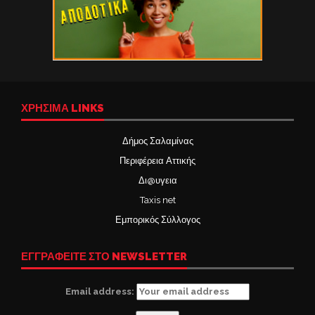
ΧΡΉΣΙΜΑ LINKS
Δήμος Σαλαμίνας
Περιφέρεια Αττικής
Δι@υγεια
Taxis net
Εμπορικός Σύλλογος
ΕΓΓΡΑΦΕΙΤΕ ΣΤΟ NEWSLETTER
Email address: