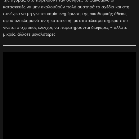
της αγοράς, στο παρελθόν ήταν σύνηθες το φαινόμενο οι
κατασκευές να μην ακολουθούν πολύ αυστηρά τα σχέδια και στη
συνέχεια να μη γίνεται καμία ενημέρωση της οικοδομικής άδειας,
αφού ολοκληρωνόταν η κατασκευή, με αποτέλεσμα σήμερα που
γίνεται ο σχετικός έλεγχος να παρατηρούνται διαφορές – άλλοτε
μικρές, άλλοτε μεγαλύτερες.