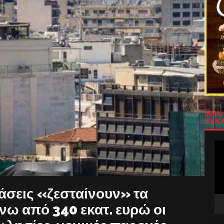
ΜΗΝ 
ΚΥΚΛ
Πρ
Αν
Βίν
βάσεις «ζεσταίνουν» τα
άνω από 340 εκατ. ευρώ οι