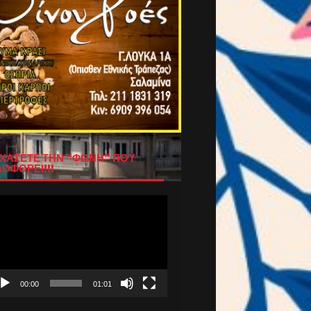
ΧΑΣΕΤΕ ΤΗΝ “ΦΩΝΗ” ΠΟΥ
ΟΦΟΡΕΙ!!!
όγραμμα
απαραγωγής
τεο
00:00
01:01