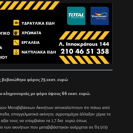
ς βεβαιώθηκε φόρος 75 εκατ. ευρώ
υ κληρονομιάς με φόρο ύψους 66 εκατ. ευρώ.
Αξιών Μεταβιβάσεων Ακινήτων αποκαλύπτουν ότι πάνω από
όπεδα, επαγγελματικά ακίνητα, αγροτεμάχια άλλαξαν χέρια το
αξία τους να υπερβαίνει τα 1,7 δισ. ευρώ όπως
α των ακινήτων που μεταβιβάστηκαν ανέρχεται σε 84.909