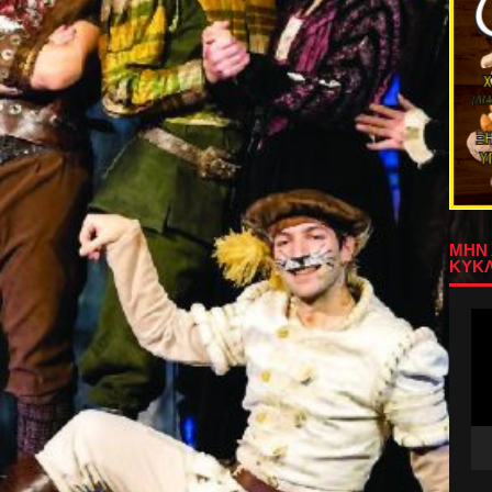
ΜΗΝ 
ΚΥΚΛ
Πρ
Αν
Βίν