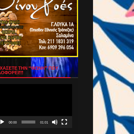
ΧΑΣΕΤΕ ΤΗΝ “ΦΩΝΗ” ΠΟΥ
ΟΦΟΡΕΙ!!!
όγραμμα
απαραγωγής
τεο
00:00
01:01