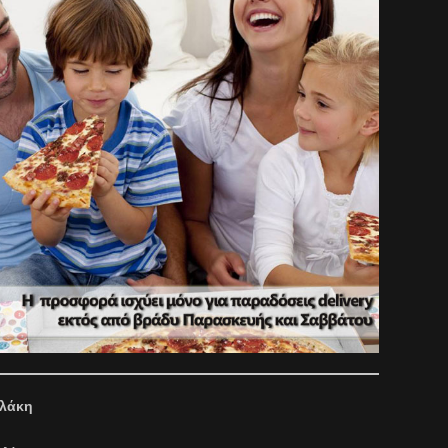
υλάκη