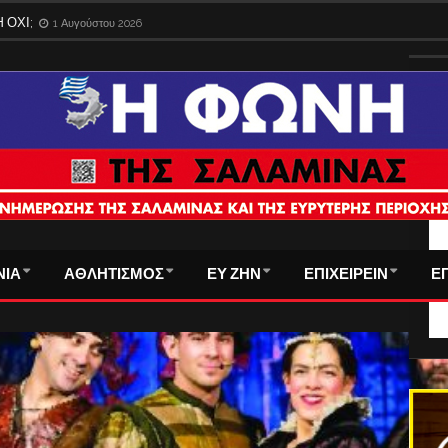
 «σκορ» του οφειλέτη ξεκλειδώνει τις πωλήσεις – Πώς βαθμολογεί η ΑΑΔΕ
ΤΑ
ΝΙΑ
ΑΘΛΗΤΙΣΜΟΣ
ΕΥ ΖΗΝ
ΕΠΙΧΕΙΡΕΙΝ
Ε