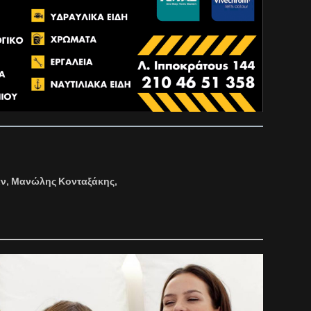
άν, Μανώλης Κονταξάκης,