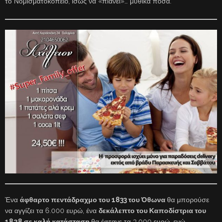
το Νομισματοκοπείο, ίσως να «πιάνει»… μυθικά ποσά.
Ένα
άφθαρτο πεντάδραχμο του 1833 του Όθωνα
θα μπορούσε
να αγγίζει τα 6.000 ευρώ, ένα
δεκάλεπτο του Καποδίστρια του
1828 σε καλή κατάσταση
θα έφτανε τα 3.000 ευρώ, ενώ