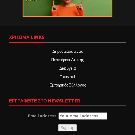
ΧΡΉΣΙΜΑ LINKS
Δήμος Σαλαμίνας
Περιφέρεια Αττικής
Δι@υγεια
Taxis net
Εμπορικός Σύλλογος
ΕΓΓΡΑΦΕΙΤΕ ΣΤΟ NEWSLETTER
Email address: