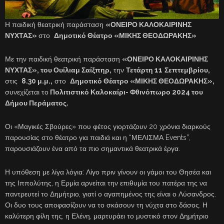
Η παιδική θεατρική παράσταση
«ΟΝΕΙΡΟ ΚΑΛΟΚΑΙΡΙΝΗΣ
ΝΥΧΤΑΣ»
στο
Δημοτικό Θέατρο «ΜΙΚΗΣ ΘΕΟΔΩΡΑΚΗΣ»
Με την παιδική θεατρική παράσταση
«ΟΝΕΙΡΟ ΚΑΛΟΚΑΙΡΙΝΗΣ
ΝΥΧΤΑΣ», του Ουίλιαμ Σαίξπηρ,
την
Τετάρτη 11
Σεπτεμβρίου,
στις
8.30 μ.μ.,
στο
Δημοτικό Θέατρο «ΜΙΚΗΣ ΘΕΟΔΩΡΑΚΗΣ»,
συνεχίζεται το
Πολιτιστικό Καλοκαίρι- Φθινόπωρο 2024 του
Δήμου Περάματος.
Οι «Μαγικές Σβούρες» που φέτος γιορτάζουν 20 χρόνια διαρκούς
παρουσίας στο θέατρο για παιδιά και η “ΜΕΛΙΣΜΑ Events”,
παρουσιάζουν ένα από τα πιο σημαντικά θεατρικά έργα.
Η υπόθεση με λίγα λόγια: Λίγο πριν γίνουν οι γάμοι του Θησέα και
της Ιππολύτης, η Ερμία αρνείται την επιθυμία του πατέρα της να
παντρευτεί το Δημήτριο, γιατί ο αγαπημένος της είναι ο Λύσανδρος.
Οι δυο τους αποφασίζουν να το σκάσουν τη νύχτα στο δάσος. Η
καλύτερη φίλη της, η Ελένη, μαρτυράει το μυστικό στον Δημήτριο