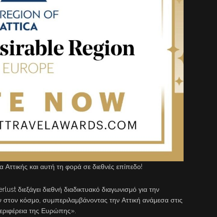
α Αττικής και αυτή τη φορά σε διεθνές επίπεδο!
lust διεξάγει διεθνή διαδικτυακό διαγωνισμό για την
 στον κόσμο, συμπεριλαμβάνοντας την Αττική ανάμεσα στις
εριφέρεια της Ευρώπης».