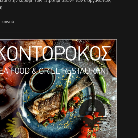
νεται στην κορυφή των «προτιμήσεων» των διοργανωτών,
η.
 κοινού