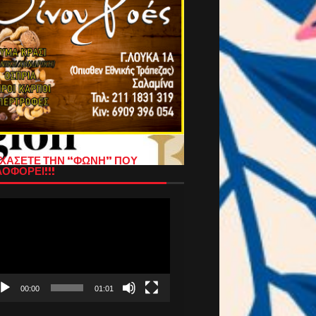
ΧΑΣΕΤΕ ΤΗΝ “ΦΩΝΗ” ΠΟΥ
ΟΦΟΡΕΙ!!!
όγραμμα
απαραγωγής
τεο
00:00
01:01