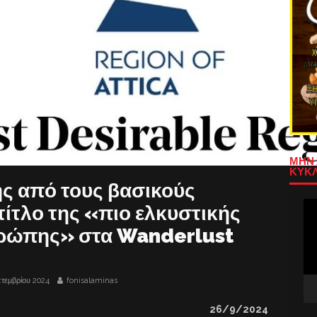
ΜΗΝ 
ΚΥΚΛ
ής από τους βασικούς
Πρ
 τίτλο της «πιο ελκυστικής
Αν
υρώπης» στα Wanderlust
Βίν
τεμβρίου 2024
fonisalaminas
26/9/2024