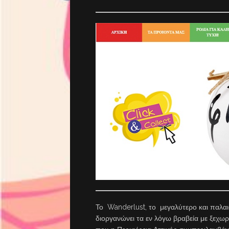
Το Wanderlust, το μεγαλύτερο και παλαι
διοργανώνει τα εν λόγω βραβεία με ξεχωρ