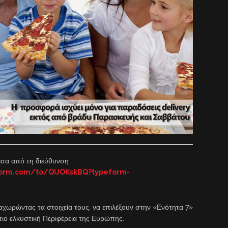
μέσα από τη διεύθυνση
eform.com/to/QUOKskBQ?typeform-
αχωρώντας τα στοιχεία τους, να επιλέξουν στην «Ενότητα 7»
πιο ελκυστική Περιφέρεια της Ευρώπης.