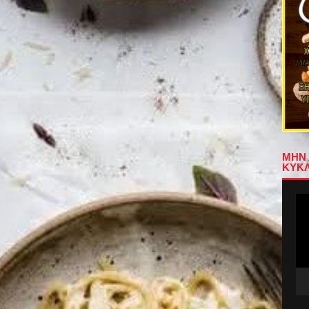
ΜΗΝ 
ΚΥΚΛ
Πρ
Αν
Βίν