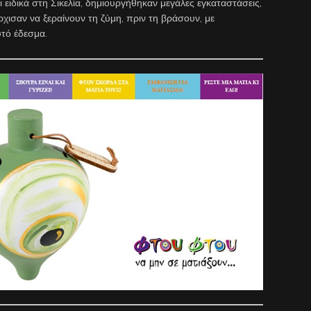
ειδικά στη Σικελία, δημιουργήθηκαν μεγάλες εγκαταστάσεις,
χισαν να ξεραίνουν τη ζύμη, πριν τη βράσουν, με
τό έδεσμα.