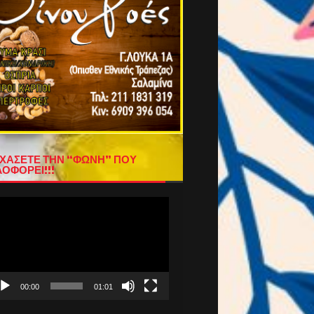
ΧΑΣΕΤΕ ΤΗΝ “ΦΩΝΗ” ΠΟΥ
ΟΦΟΡΕΙ!!!
όγραμμα
απαραγωγής
τεο
00:00
01:01