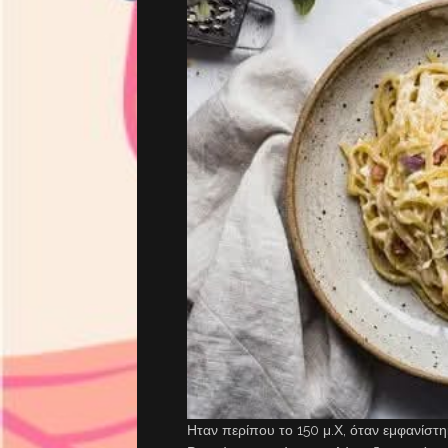
Ηταν περίπου το 150 μ.Χ, όταν εμφανίστηκα