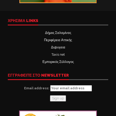
ΧΡΉΣΙΜΑ LINKS
Δήμος Σαλαμίνας
Περιφέρεια Αττικής
Δι@υγεια
Taxis net
Εμπορικός Σύλλογος
ΕΓΓΡΑΦΕΙΤΕ ΣΤΟ NEWSLETTER
Email address: