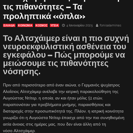
τις πιθανότητες – Τα
προληπτικά «όπλα»
4 Ιανουαρίου 2025
fonisalaminas
ΕΛΛΑΔΑ
ΚΟΙΝΩΝΙΑ
ΚΟΣΜΟΣ
ΥΓΕΙΑ
Το Αλτσχάιμερ είναι η πιο συχνή
νευροεκφυλιστική ασθένεια του
εγκεφάλου – Πώς μπορούμε να
μειώσουμε τις πιθανότητες
νόσησης.
Πριν από περισσότερο από έναν αιώνα, ο Γερμανός ψυχίατρος
Αλοΐσιος Αλτσχάιμερ ανέλαβε την ιατρική παρακολούθηση της
Αυγούστας Ντίτερ, η οποία, αν και ήταν μόλις 51 ετών,
παραπονιόταν για προβλήματα μνήμης, παραισθήσεις και
διαταραχές στην προσωπικότητά της. Πλέον, η ιατρική κοινότητα
γνωρίζει ότι η Αυγούστα Ντίτερ έπασχε από την πιο συνηθισμένη
αιτία άνοιας στις ημέρες μας, που δεν είναι άλλη από τη
νόσο Αλτσχάιμερ.