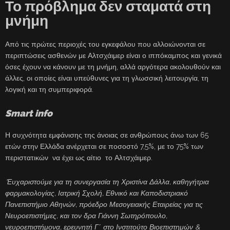
Το πρόβλημα δεν σταματά στη
μνήμη
Από τις πρώτες περιοχές του εγκεφάλου που αλλοιώνονται σε
περιπτώσεις ασθενών με Αλτσχάιμερ είναι ο ιππόκαμπος και γενικά
όσες έχουν να κάνουν με τη μνήμη, αλλά αργότερα ακολουθούν και
άλλες, οι οποίες είναι υπεύθυνες για τη γλωσσική λειτουργία, τη
λογική και τη συμπεριφορά.
Smart info
Η συχνότητα εμφάνισης της άνοιας σε ανθρώπους άνω των 65
ετών στην Ελλάδα ανέρχεται σε ποσοστό 7,5%, με το 75% των
περιστατικών να έχει ως αίτιο το Αλτσχάιμερ.
*Ευχαριστούμε για τη συνεργασία τη Χριστίνα Δάλλα, καθηγήτρια
φαρμακολογίας, Ιατρική Σχολή, Εθνικό και Καποδιστριακό
Πανεπιστήμιο Αθηνών, πρόεδρο Μεσογειακής Εταιρείας για τις
Νευροεπιστήμες, και τον δρα Γιάννη Σωτηρόπουλο,
νευροεπιστήμονα, ερευνητή Γ΄ στο Ινστιτούτο Βιοεπιστημών &