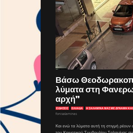
Βάσω Θεοδωρακοπο
λύματα στη Φανερω
αρχή”
ΕΙΔΗΣΕΙΣ
ΕΛΛΑΔΑ
Η ΣΑΛΑΜΙΝΑ ΜΑΣ ΜΕ ΔΎΝΑΜΗ ΚΑ
fonisalaminas
Και ενώ τα λύματα αυτή τη στιγμή ρέουν 
του Κοινοτικού Συμβουλίου Σαλαμίνας αν