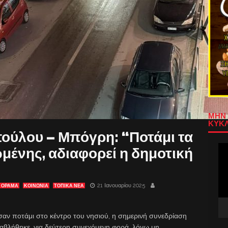
ΜΗΝ 
ΚΥΚΛ
ύλου – Μπόγρη: “Ποτάμι τα
Πρ
μένης, αδιαφορεί η δημοτική
Αν
Βίν
21 Ιανουαρίου 2025
Ι ΌΡΑΜΑ
ΚΟΙΝΩΝΙΑ
ΤΟΠΙΚΑ ΝΕΑ
σαν ποτάμι στο κέντρο του νησιού, η σημερινή συνεδρίαση
αβλήθηκε, για δεύτερη συνεχόμενη φορά, λόγω μη