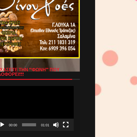
ΧΑΣΕΤΕ ΤΗΝ “ΦΩΝΗ” ΠΟΥ
ΟΦΟΡΕΙ!!!
όγραμμα
απαραγωγής
τεο
00:00
01:01