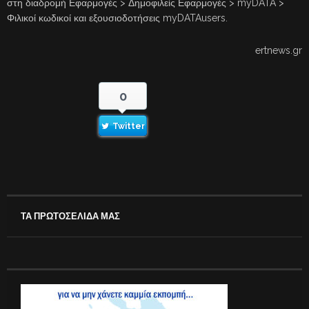
στη διαδρομή Εφαρμογές > Δημοφιλείς Εφαρμογές > myDATA >
Φιλικοί κωδικοί και εξουσιοδοτήσεις myDATAusers.
ertnews.gr
0
Twitter
ΤΑ ΠΡΩΤΟΣΕΛΙΔΑ ΜΑΣ