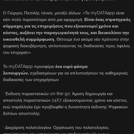
Ο Γιώργος Πιτσιλής τόνισε, μεταξύ άλλων: «Το myDATAapp είναι
κάτι πολύ περισσότερο από μια εφαρμογή.
Είναι ένας στρατηγικός
σύμμαχος για τις επιχειρήσεις που εξοικονομεί χρόνο και
κόστος, αυξάνει την παραγωγικότητά τους, και διευκολύνει την
οικειοθελή συμμόρφωση.
Θέτουμε ένα ακόμα νέο πρότυπο στην
ψηφιακή διακυβέρνηση, απλοποιώντας τις διαδικασίες προς όφελος
του επιχειρείν».
Το myDATAapp προσφέρει
ένα ευρύ φάσμα
λειτουργιών,
σχεδιασμένων για να απλοποιήσουν τις καθημερινές
διαδικασίες των επιχειρήσεων:
· Έκδοση παραστατικών on-the-go: Άμεση δημιουργία και
αποστολή παραστατικών 24X7, εξοικονομώντας χρόνο και κόστος,
ενώ παράλληλα έχει προβλεφθεί η δυνατότητα έκδοσης Ψηφιακών
δελτίων αποστολής.
· Διαχείριση πελατολογίου: Οργάνωση του πελατολογίου,