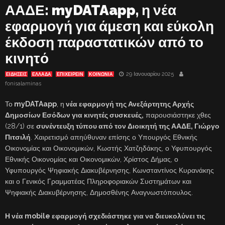
ΑΑΔΕ: myDATAapp, η νέα
εφαρμογή για άμεση και εύκολη
έκδοση παραστατικών από το
κινητό
29 Ιανουαρίου 2025
ΕΙΔΗΣΕΙΣ
ΕΛΛΑΔΑ
ΕΠΙΧΕΙΡΕΙΝ
ΚΟΙΝΩΝΙΑ
fonisalaminas
Το
myDATAapp
, η
νέα εφαρμογή της Ανεξάρτητης Αρχής
Δημοσίων Εσόδων για κινητές συσκευές,
παρουσιάστηκε χθες
(28/1) σε
συνέντευξη τύπου από τον Διοικητή της ΑΑΔΕ, Γιώργο
Πιτσιλή
. Χαιρετισμό απηύθυναν επίσης ο Υπουργός Εθνικής
Οικονομίας και Οικονομικών, Κωστής Χατζηδάκης, ο Υφυπουργός
Εθνικής Οικονομίας και Οικονομικών, Χρίστος Δήμας, ο
Υφυπουργός Ψηφιακής Διακυβέρνησης, Κωνσταντίνος Κυρανάκης
και ο Γενικός Γραμματέας Πληροφοριακών Συστημάτων και
Ψηφιακής Διακυβέρνησης, Δημοσθένης Αναγνωστόπουλος.
Η νέα mobile εφαρμογή σχεδιάστηκε για να διευκολύνει τις