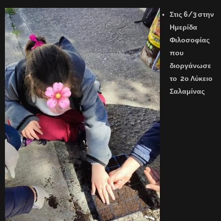
Στις 6/3 στην
Ημερίδα
Φιλοσοφίας
που
διοργάνωσε
το 2ο Λύκειο
Σαλαμίνας