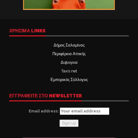
ΧΡΉΣΙΜΑ LINKS
Δήμος Σαλαμίνας
Περιφέρεια Αττικής
Δι@υγεια
Taxis net
Εμπορικός Σύλλογος
ΕΓΓΡΑΦΕΙΤΕ ΣΤΟ NEWSLETTER
Email address: