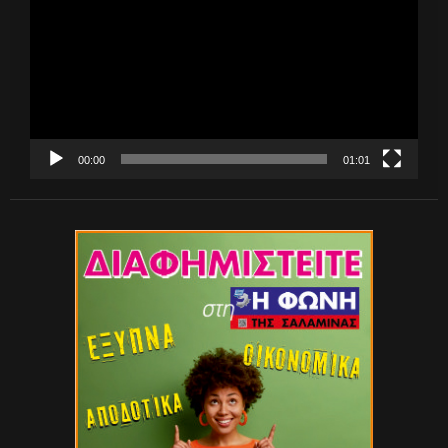
Βίντεο
00:00
01:01