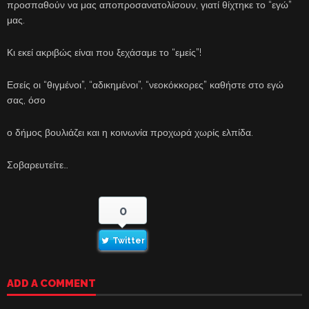
προσπαθούν να μας αποπροσανατολίσουν, γιατί θίχτηκε το “εγώ”
μας.
Κι εκεί ακριβώς είναι που ξεχάσαμε το “εμείς”!
Εσείς οι “θιγμένοι”, “αδικημένοι”, “νεοκόκκορες” καθήστε στο εγώ
σας, όσο
ο δήμος βουλιάζει και η κοινωνία προχωρά χωρίς ελπίδα.
Σοβαρευτείτε…
0
Twitter
ADD A COMMENT