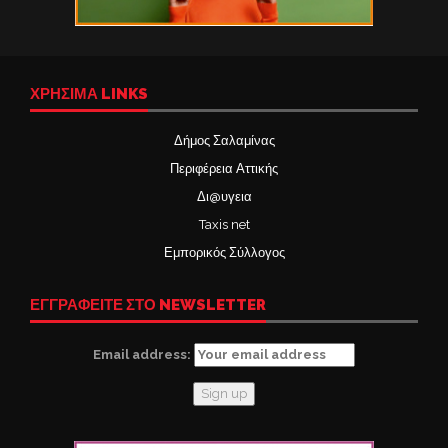
ΧΡΉΣΙΜΑ LINKS
Δήμος Σαλαμίνας
Περιφέρεια Αττικής
Δι@υγεια
Taxis net
Εμπορικός Σύλλογος
ΕΓΓΡΑΦΕΙΤΕ ΣΤΟ NEWSLETTER
Email address: