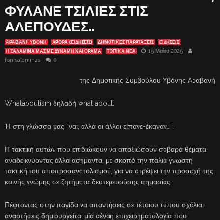
ΦΥΛΑΝΕ ΤΣΙΛΙΕΣ ΣΤΙΣ
ΑΛΕΠΟΥΔΕΣ..
ΑΡΑΒΑΝΗ ΥΒΟΝΗ
ΑΡΘΡΑ (ΕΙΔΗΣΕΙΣ)
ΔΗΜΟΤΙΚΕΣ ΠΑΡΑΤΑΞΕΙΣ
ΕΙΔΗΣΕΙΣ
15 Μαΐου 2025
Η ΣΑΛΑΜΙΝΑ ΜΑΣ ΜΕ ΔΎΝΑΜΗ ΚΑΙ ΌΡΑΜΑ
ΤΟΠΙΚΑ ΝΕΑ
fonisalaminas
0
της Δημοτικής Συμβούλου Υβόνης Αραβανή
Whataboutism δηλαδή what about.
Ή στη γλώσσα μας “ναι, αλλά οι άλλοι είπανε-έκαναν…”.
Η τακτική αυτών που επιδιώκουν να απαξιώσουν σοβαρά θέματα,
αναδεικνύοντας άλλα ασήμαντα, με σκοπό την παλιά γνωστή
τακτική του αποπροσανατολισμού, για να στρέψει την προσοχή της
κοινής γνώμης σε ζητήματα δευτερευούσης σημασίας.
Πέφτοντας στην παγίδα να απαντήσεις σε τέτοιου τύπου σχόλια-
αναρτήσεις δημιουργείται μία αέναη επιχειρηματολογία που