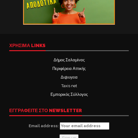
ΧΡΉΣΙΜΑ LINKS
Δήμος Σαλαμίνας
Περιφέρεια Αττικής
Δι@υγεια
Taxis net
Εμπορικός Σύλλογος
ΕΓΓΡΑΦΕΙΤΕ ΣΤΟ NEWSLETTER
Email address: