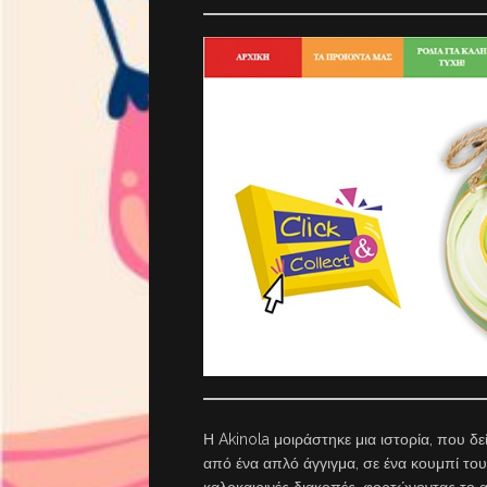
Η Akinola μοιράστηκε μια ιστορία, που δ
από ένα απλό άγγιγμα, σε ένα κουμπί του 