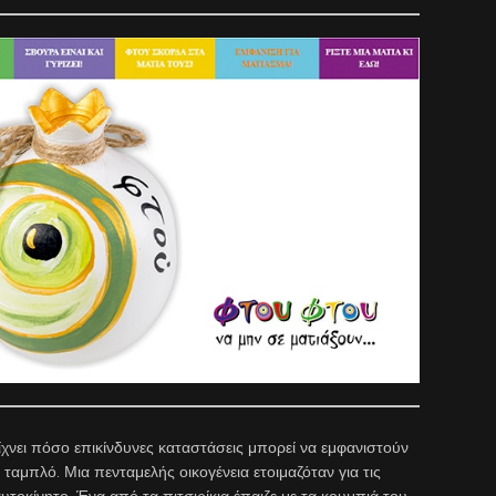
είχνει πόσο επικίνδυνες καταστάσεις μπορεί να εμφανιστούν
ταμπλό. Μια πενταμελής οικογένεια ετοιμαζόταν για τις