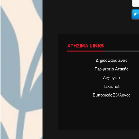
ΧΡΉΣΙΜΑ LINKS
Δήμος Σαλαμίνας
Περιφέρεια Αττικής
Δι@υγεια
Taxis net
Εμπορικός Σύλλογος