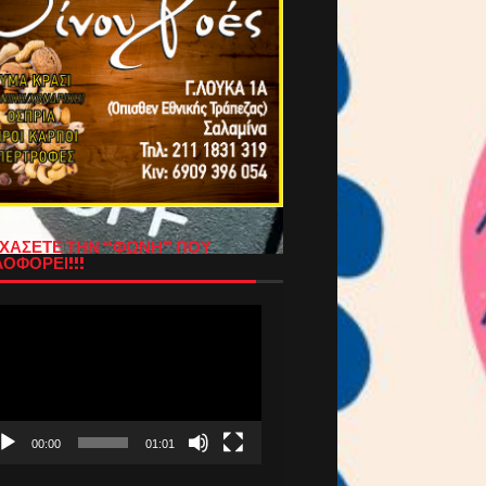
ΧΑΣΕΤΕ ΤΗΝ “ΦΩΝΗ” ΠΟΥ
ΟΦΟΡΕΙ!!!
όγραμμα
απαραγωγής
τεο
00:00
01:01