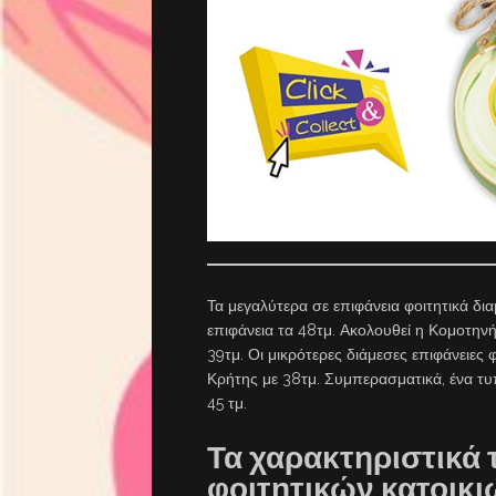
Τα μεγαλύτερα σε επιφάνεια φοιτητικά δ
επιφάνεια τα 48τμ. Ακολουθεί η Κομοτηνή
39τμ. Οι μικρότερες διάμεσες επιφάνειες
Κρήτης με 38τμ. Συμπερασματικά, ένα τυπ
45 τμ.
Τα χαρακτηριστικά
φοιτητικών κατοικι