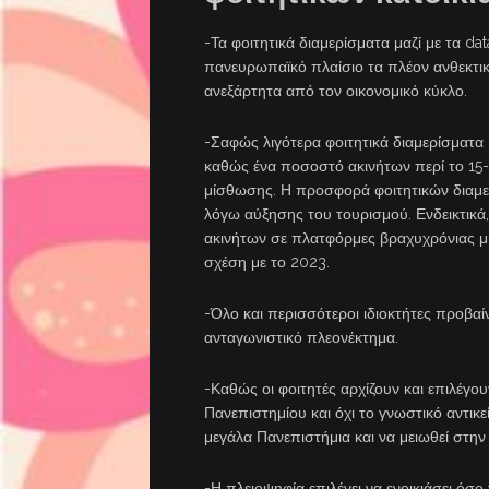
-Τα φοιτητικά διαμερίσματα μαζί με τα da
πανευρωπαϊκό πλαίσιο τα πλέον ανθεκτι
ανεξάρτητα από τον οικονομικό κύκλο.
-Σαφώς λιγότερα φοιτητικά διαμερίσματα 
καθώς ένα ποσοστό ακινήτων περί το 15-
μίσθωσης. Η προσφορά φοιτητικών διαμε
λόγω αύξησης του τουρισμού. Ενδεικτικ
ακινήτων σε πλατφόρμες βραχυχρόνιας μί
σχέση με το 2023.
-Όλο και περισσότεροι ιδιοκτήτες προβα
ανταγωνιστικό πλεονέκτημα.
-Καθώς οι φοιτητές αρχίζουν και επιλέγο
Πανεπιστημίου και όχι το γνωστικό αντικε
μεγάλα Πανεπιστήμια και να μειωθεί στην
-Η πλειοψηφία επιλέγει να ενοικιάσει όσ