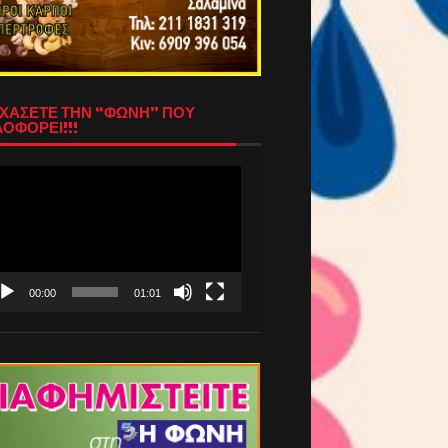
ΧΑΣΕΤΕ ΤΗΝ “ΦΩΝΗ” ΠΟΥ
ΟΦΟΡΕΙ!!!
όγραμμα
απαραγωγής
τεο
00:00
01:01