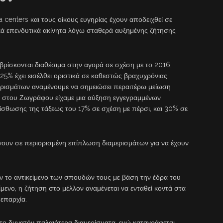
ta centers και τους οίκους ευγηρίας έχουν αποδειχθεί σε
κά επενδυτικά ακίνητα λόγω σταθερά αυξημένης ζήτησης
βρίσκονται διαθέσιμα στην αγορά σε σχέση με το 2016,
25% έχει εισέλθει οριστικά σε καθεστώς βραχυχρόνιας
ρισμάτων αναμένουμε να σημειώσει περαιτέρω μείωση
ά, στου Ζωγράφου είχαμε μια αύξηση εγγεγραμμένων
σθωσης της τάξεως του 17% σε σχέση με πέρσι, και 30% σε
ίνουν σε περιορισμένη επίπλωση διαμερισμάτων για να έχουν
υν το αντικείμενο των σπουδών τους με βάση την έδρα του
ίμενο, η ζήτηση στο μέλλον αναμένεται να ενταθεί κοντά στα
 επαρχία.
ο το δυνατόν παλαιότερα διαμερίσματα, ενώ καταγράφεται