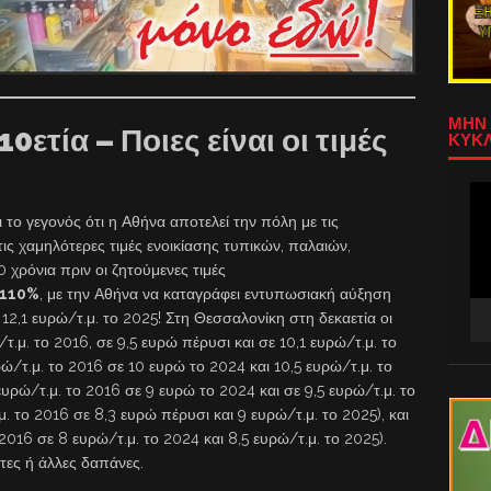
ΜΗΝ 
ετία – Ποιες είναι οι τιμές
ΚΥΚΛ
Πρ
Αν
 το γεγονός ότι η Αθήνα αποτελεί την πόλη με τις
Βίν
ις χαμηλότερες τιμές ενοικίασης τυπικών, παλαιών,
 χρόνια πριν οι ζητούμενες τιμές
 110%
, με την Αθήνα να καταγράφει εντυπωσιακή αύξηση
12,1 ευρώ/τ.μ. το 2025! Στη Θεσσαλονίκη στη δεκαετία οι
.μ. το 2016, σε 9,5 ευρώ πέρυσι και σε 10,1 ευρώ/τ.μ. το
ώ/τ.μ. το 2016 σε 10 ευρώ το 2024 και 10,5 ευρώ/τ.μ. το
ευρώ/τ.μ. το 2016 σε 9 ευρώ το 2024 και σε 9,5 ευρώ/τ.μ. το
. το 2016 σε 8,3 ευρώ πέρυσι και 9 ευρώ/τ.μ. το 2025), και
016 σε 8 ευρώ/τ.μ. το 2024 και 8,5 ευρώ/τ.μ. το 2025).
στες ή άλλες δαπάνες.