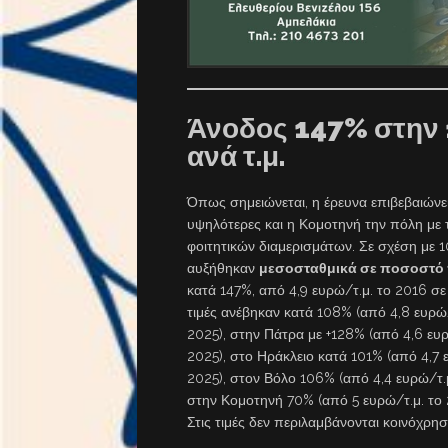
Άνοδος 147% στην 10
ανά τ.μ.
Όπως σημειώνεται, η έρευνα επιβεβαιώνει
υψηλότερες και η Κομοτηνή την πόλη με τ
φοιτητικών διαμερισμάτων. Σε σχέση με 10
αυξήθηκαν
μεσοσταθμικά σε ποσοστό
κατά 147%, από 4,9 ευρώ/τ.μ. το 2016 σε 
τιμές ανέβηκαν κατά 108% (από 4,8 ευρώ/τ
2025), στην Πάτρα με +128% (από 4,6 ευρ
2025), στο Ηράκλειο κατά 101% (από 4,7 
2025), στον Βόλο 106% (από 4,4 ευρώ/τ.μ
στην Κομοτηνή 70% (από 5 ευρώ/τ.μ. το 2
Στις τιμές δεν περιλαμβάνονται κοινόχρη