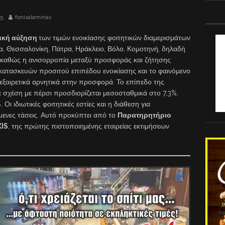
25
fonisalaminas
ακή αύξηση
των τιμών ενοικίασης φοιτητικών διαμερισμάτων
να, Θεσσαλονίκη, Πάτρα, Ηράκλειο, Βόλο, Κομοτηνή, δηλαδή
, καθώς η ανισορροπία μεταξύ προσφοράς και ζήτησης
 κατασκευών προσιτού επιπέδου ενοικίασης και το φαινόμενο
ξαιρετικά αρνητικά στην προσφορά. Το επίπεδο της
σχέση με πέρσι προσδιορίζεται μεσοσταθμικά στο 7,3%,
Οι ιδιωτικές φοιτητικές εστίες και η διάθεση για
μενες τάσεις. Αυτό προκύπτει από το
Παρατηρητήριο
XIS
, της πρώτης πιστοποιημένης εταιρείας εκτιμήσεων