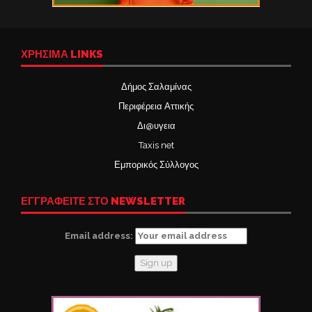
ΧΡΉΣΙΜΑ LINKS
Δήμος Σαλαμίνας
Περιφέρεια Αττικής
Δι@υγεια
Taxis net
Εμπορικός Σύλλογος
ΕΓΓΡΑΦΕΙΤΕ ΣΤΟ NEWSLETTER
Email address: