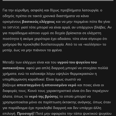
Για την εύρυθμη, ασφαλή και δίχως προβλήματα λειτουργία, ο
οδηγός πρέπει σε τακτά χρονικά διαστήματα να κάνει
ορισμένους
βασικούς ελέγχους
και να μην περιμένει πότε θα γίνει
το service, γιατί τότε μπορεί να είναι αργά, αν υπάρχουν βλάβες. Αν
για παράδειγμα κάποιο υγρό σε δοχείο βρίσκεται σε ελάχιστη
ποσότητα ή ακόμα χειρότερα έχει αδειάσει, τότε είναι σίγουρο ότι
γρήγορα θα προκληθεί δυσλειτουργία. Από το να «κολλήσει» το
μοτέρ, έως να μην πιάνουν τα φρένα.
Μεταξύ των ελέγχων είναι και του
υγρού του ψυγείου του
αυτοκινήτου
, αφού μια απλή διαρροή μπορεί να στοιχίσει πολλά
χρήματα, ενώ το καλοκαίρι λόγω υψηλών θερμοκρασιών η
υπερθέρμανση καραδοκεί. Είναι όμως σωστό να
βάζουμε
απεσταγμένο ή απιονισμένο νερό
και ποιες είναι οι
διαφορές τους; Κοινό τους χαρακτηριστικό είναι ότι δεν περιέχουν
άλατα, όπως το
νερό της βρύσης
το οποίο μπορεί να
χρησιμοποιείται μόνο σε περίπτωση έκτακτης ανάγκης, όπως όταν
για παράδειγμα έχει προκληθεί διαρροή και δεν υπάρχει άλλη
επιλογή.
Προσοχή!
Ποτέ μην αφαιρείτε την τάπα ψυκτικού ψυγείου