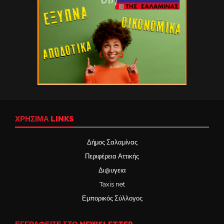
ΧΡΉΣΙΜΑ LINKS
Δήμος Σαλαμίνας
Περιφέρεια Αττικής
Δι@υγεια
Taxis net
Εμπορικός Σύλλογος