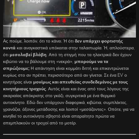
Ας πούμε, λοιπόν, ότι το κάνει. Ή ότι
δεν υπάρχει φορτιστής
κοντά
και αναγκαστικά υπόκειται στην ταλαιπωρία. Ή, απλούστερα,
ότι
μεσολαβεί βλάβη
. Από τη στιγμή που τα ηλεκτρικά δεν έχουν
κιβώτιο να το βάλουμε στη «νεκρά»,
μπορούμε να τα
σπρώξουμε;
Η απάντηση είναι κομμάτι διττή και επικεντρώνεται
κυρίως στο αν πρέπει, περισσότερο από αν γίνεται. Σε ένα EV ο
κινητήρας είναι
μονίμως και απευθείας συνδεδεμένος με τους
κινητήριους τροχούς
. Αυτός είναι και ένας από τους λόγους της
ακαριαίας απόκρισης στο γκάζι, συγκριτικά με ένα θερμικό
αυτοκίνητο. Εδώ δεν υπάρχουν διαφορικά, κιβώτια, συμπλέκτες,
γρανάζια, άξονες μετάδοσης και λοιποί «μεσάζοντες». Οπότε, για να
κινηθεί το αυτοκίνητο σβηστό είναι απαραίτητο πρώτα να
απεμπλακούν οι τροχοί από το μοτέρ.