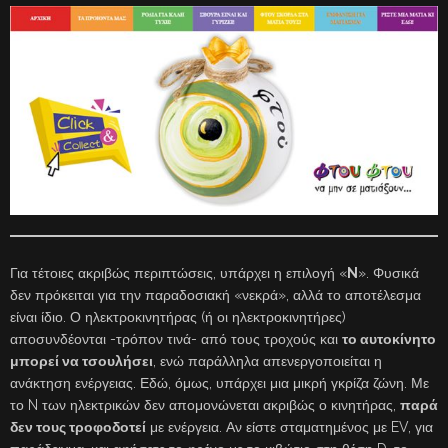
Για τέτοιες ακριβώς περιπτώσεις, υπάρχει η επιλογή «
N
». Φυσικά
δεν πρόκειται για την παραδοσιακή «νεκρά», αλλά το αποτέλεσμα
είναι ίδιο. Ο ηλεκτροκινητήρας (ή οι ηλεκτροκινητήρες)
αποσυνδέονται -τρόπον τινά- από τους τροχούς και
το αυτοκίνητο
μπορεί να τσουλήσει
, ενώ παράλληλα απενεργοποιείται η
ανάκτηση ενέργειας. Εδώ, όμως, υπάρχει μια μικρή γκρίζα ζώνη. Με
το N των ηλεκτρικών δεν απομονώνεται ακριβώς ο κινητήρας,
παρά
δεν τους τροφοδοτεί
με ενέργεια. Αν είστε σταματημένος με EV, για