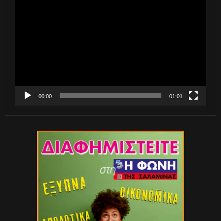
Πρόγραμμα
Αναπαραγωγής
Βίντεο
00:00
01:01