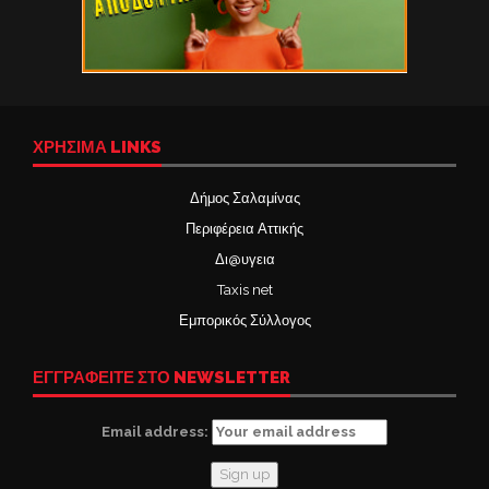
ΧΡΉΣΙΜΑ LINKS
Δήμος Σαλαμίνας
Περιφέρεια Αττικής
Δι@υγεια
Taxis net
Εμπορικός Σύλλογος
ΕΓΓΡΑΦΕΙΤΕ ΣΤΟ NEWSLETTER
Email address: