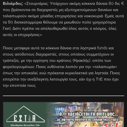
Βιλιάρδος:
«Στουρνάρας: Υπάρχουν ακόμη κόκκινα δάνεια 80 δις €
που βρίσκονται σε διαχειριστές μη εξυπηρετούμενων δανείων και
ταλαιπωρούν ακόμα χιλιάδες επιχειρήσεις και νοικοκυριά. Εμείς αυτά
τα 80 δισεκατομμύρια θέλουμε να μειωθούν πολύ γρηγορότερα.
Γιατί; Διότι πρέπει να απελευθερωθεί όλος αυτός ο κόσμος, όλες
αυτές οι επιχειρήσεις».
Ποιος μετέφερε αυτά τα κόκκινα δάνεια στα ληστρικά funds και
στους ασύδοτους διαχειριστές, στους οποίους συμμετέχουν οι
τράπεζες, με την εγγύηση του κράτους (Ηρακλής), οπότε των
φορολογουμένων; Ποιος ευθύνεται λοιπόν για την «ταλαιπωρία»
όπως την αποκαλεί, ενώ πρόκειται κυριολεκτικά για ληστεία; Ποιος
επιτρέπει την ανεξέλεγκτη λειτουργία τους, εάν όχι η ΤτΕ που έχει
την εποπτεία τους;