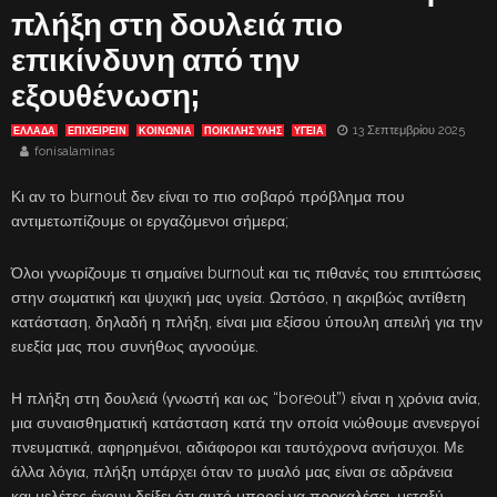
πλήξη στη δουλειά πιο
επικίνδυνη από την
εξουθένωση;
13 Σεπτεμβρίου 2025
ΕΛΛΑΔΑ
ΕΠΙΧΕΙΡΕΙΝ
ΚΟΙΝΩΝΙΑ
ΠΟΙΚΙΛΗΣ ΥΛΗΣ
ΥΓΕΙΑ
fonisalaminas
Κι αν το burnout δεν είναι το πιο σοβαρό πρόβλημα που
αντιμετωπίζουμε οι εργαζόμενοι σήμερα;
Όλοι γνωρίζουμε τι σημαίνει burnout και τις πιθανές του επιπτώσεις
στην σωματική και ψυχική μας υγεία. Ωστόσο, η ακριβώς αντίθετη
κατάσταση, δηλαδή η πλήξη, είναι μια εξίσου ύπουλη απειλή για την
ευεξία μας που συνήθως αγνοούμε.
Η πλήξη στη δουλειά (γνωστή και ως “boreout”) είναι η χρόνια ανία,
μια συναισθηματική κατάσταση κατά την οποία νιώθουμε ανενεργοί
πνευματικά, αφηρημένοι, αδιάφοροι και ταυτόχρονα ανήσυχοι. Με
άλλα λόγια, πλήξη υπάρχει όταν το μυαλό μας είναι σε αδράνεια
και μελέτες έχουν δείξει ότι αυτό μπορεί να προκαλέσει, μεταξύ