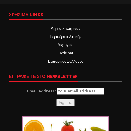
ΧΡΉΣΙΜΑ LINKS
Δήμος Σαλαμίνας
Περιφέρεια Αττικής
Δι@υγεια
Taxis net
Εμπορικός Σύλλογος
ΕΓΓΡΑΦΕΙΤΕ ΣΤΟ NEWSLETTER
Email address: