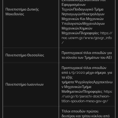
Εφαρμοσμένων
Πανεπιστήμιο Δυτικής
ΤεχνώνΠαιδαγωγικό Τμήμα
Μακεδονίας
ΝηπιαγωγώνΗλεκτρολόγων
Μηχανικών Και Μηχανικών
ΥπολογιστώνΜηχανολόγων
ΜηχανικώνΧημικών
ΜηχανικώνΠληροφορίες: https://
noc.uowm.gr/www/govgr_info
/
Προπτυχιακοί τίτλοι σπουδών για
Πανεπιστήμιο Θεσσαλίας
το σύνολο των Τμημάτων του ΑΕΙ
Προπτυχιακοί τίτλοι σπουδών
από 1/9/2020 μέχρι σήμερα, για
τα εξής
τμήματα:ΨυχολογίαςΑρχιτεκτόνω
Πανεπιστήμιο Ιωαννίνων
ν ΜηχανικώνΤμήμα
ΜαθηματικώνΠληροφορίες: https:
//uoi.gr/it/parochi-stoicheion-
titlon-spoudon-meso-gov-gr/
Τίτλοι σπουδών πρώτου,
δευτέρου και τρίτου κύκλου από