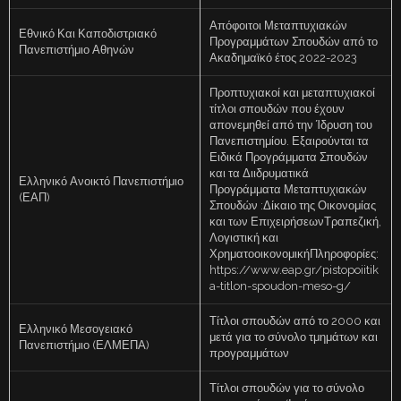
Απόφοιτοι Μεταπτυχιακών
Εθνικό Και Καποδιστριακό
Προγραμμάτων Σπουδών από το
Πανεπιστήμιο Αθηνών
Ακαδημαϊκό έτος 2022-2023
Προπτυχιακοί και μεταπτυχιακοί
τίτλοι σπουδών που έχουν
απονεμηθεί από την Ίδρυση του
Πανεπιστημίου. Εξαιρούνται τα
Ειδικά Προγράμματα Σπουδών
και τα Διιδρυματικά
Ελληνικό Ανοικτό Πανεπιστήμιο
Προγράμματα Μεταπτυχιακών
(ΕΑΠ)
Σπουδών :Δίκαιο της Οικονομίας
και των ΕπιχειρήσεωνΤραπεζική,
Λογιστική και
ΧρηματοοικονομικήΠληροφορίες:
https://www.eap.gr/pistopoiitik
a-titlon-spoudon-meso-g/
Τίτλοι σπουδών από το 2000 και
Ελληνικό Μεσογειακό
μετά για το σύνολο τμημάτων και
Πανεπιστήμιο (ΕΛΜΕΠΑ)
προγραμμάτων
Τίτλοι σπουδών για το σύνολο