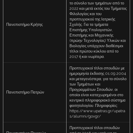
το σύνολο των τμημάτων από το
2022 και μετά εκτός του Τμήματος
Φιλολογίας και του
προπτυχιακού της Ιατρικής
Πανεπιστήμιο Κρήτης
Σχολής. Για τα τμήματα
Επιστήμης Υπολογιστών,
Επιστήμης και Μηχανικής
(πρώην Τεχνολογίας) Υλικών και
Βιολογίας υπάρχουν διαθέσιμοι
τίτλοι πρώτου κύκλου από το
2017 ή και νωρίτερα.
Προπτυχιακοί τίτλοι σπουδών με
ημερομηνία έκδοσης 01.09.2004
και μεταγενέστερα, για το σύνολο
των Τμημάτων και
Προγραμμάτων Σπουδών, οι
Πανεπιστήμιο Πατρών
οποίοι είναι καταχωρημένοι στο
κεντρικό πληροφοριακό σύστημα
φοιτητολογίου. Πληροφορίες:
https://www.upatras.gr/upatra
s/alumni/govgr/
Προπτυχιακοί τίτλοι σπουδών