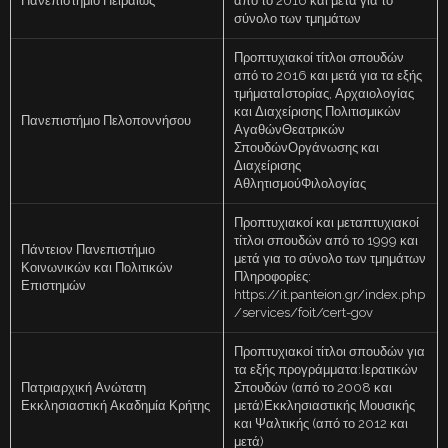
Πανεπιστήμιο Πειραιώς
από το 2016 και μετά για το
σύνολο των τμημάτων
Προπτυχιακοί τίτλοι σπουδών
από το 2016 και μετά για τα εξής
τμήματαΙστορίας, Αρχαιολογίας
και Διαχείρισης Πολιτισμικών
Πανεπιστήμιο Πελοποννήσου
ΑγαθώνΘεατρικών
ΣπουδώνΟργάνωσης και
Διαχείρισης
ΑθλητισμούΦιλολογίας
Προπτυχιακοί και μεταπτυχιακοί
τίτλοι σπουδών από το 1999 και
Πάντειον Πανεπιστήμιο
μετά για το σύνολο των τμημάτων
Κοινωνικών και Πολιτικών
Πληροφορίες:
Επιστημών
https://it.panteion.gr/index.php
/services/foit/cert-gov
Προπτυχιακοί τίτλοι σπουδών για
τα εξής προγράμματα:Ιερατικών
Πατριαρχική Ανώτατη
Σπουδών (από το 2008 και
Εκκλησιαστική Ακαδημία Κρήτης
μετά)Εκκλησιαστικής Μουσικής
και Ψαλτικής (από το 2012 και
μετά)