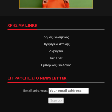
ΧΡΉΣΙΜΑ LINKS
Δήμος Σαλαμίνας
Περιφέρεια Αττικής
Δι@υγεια
Taxis net
Εμπορικός Σύλλογος
ΕΓΓΡΑΦΕΙΤΕ ΣΤΟ NEWSLETTER
Email address: