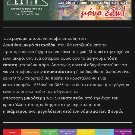
Ένα ράγισμα μπορεί να συμβεί οπουδήποτε.
Αρκεί
ένα
μικρό
πετραδάκι
που θα εκτοξευθεί από το
προπορευόμενο όχημα για να κάνει τη ζημιά. Μπορεί στην αρχή να
είναι
μικρό
, σαν ένα αστεράκι, όμως όσο το αφήνουμε,
τόση
έκταση
μπορεί να πάρει. Δυστυχώς αρκετοί οδηγοί πιστεύουν ότι
για να προβούν στην
αντικατάσταση
ή επιδιόρθωση (εφόσον είναι
εφικτή) του παρμπρίζ θα πρέπει το κρύσταλλο να είναι
κατεστραμμένο. Αλλαγή επιβάλλεται κι αν το σπάσιμο ή το ράγισμα
είναι στο οπτικό πεδίο του οδηγού, ή σε
απόσταση
μικρότερη
των
10 εκατοστών
από την άκρη του
κρυστάλλου, όπως επίσης και στην περίπτωση που
η
διάμετρος
είναι
μεγαλύτερη
από ένα νόμισμα των 2 ευρώ.