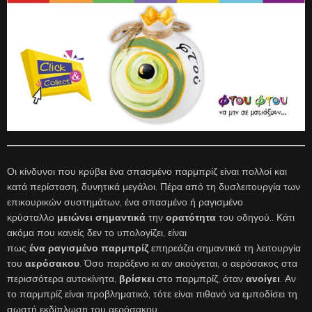
Οι κίνδυνοι που κρύβει ένα σπασμένο παρμπρίζ είναι πολλοί και
κατά περίσταση, δυνητικά μεγάλοι. Πέρα από τη δυσλειτουργία των
επικουρικών συστημάτων, ένα σπασμένο ή ραγισμένο
κρύσταλλο
μειώνει
σημαντικά
την
ορατότητα
του οδηγού.. Κάτι
ακόμα που κανείς δεν το υπολογίζει, είναι
πως
ένα
ραγισμένο
παρμπρίζ
επηρεάζει σημαντικά τη λειτουργία
του
αερόσακου
. Όσο παράξενο κι αν ακούγεται, ο αερόσακος στα
περισσότερα αυτοκίνητα,
βρίσκει
στο παρμπρίζ, όταν
ανοίγει
. Αν
το παρμπρίζ είναι προβληματικό, τότε είναι πιθανό να εμποδίσει τη
σωστή εκδίπλωση του αερόσακου.