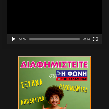
Βίντεο
00:00
01:01