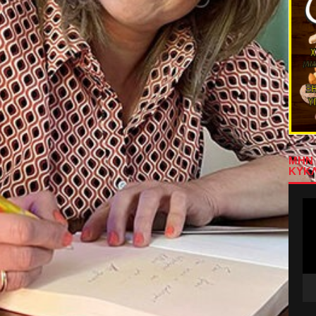
ΜΗΝ 
ΚΥΚΛ
Πρ
Αν
Βίν