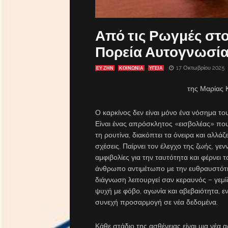
Από τις Ρωγμές στ
Πορεία Αυτογνωσί
17 Οκτωβρίου 2025
ΕΥ ΖΗΝ
ΚΟΙΝΩΝΙΑ
ΥΓΕΙΑ
της Μαρίας 
Ο καρκίνος δεν είναι μόνο ένα νόσημα τ
Είναι ένας απρόσκλητος «εισβολέας» πο
τη ρουτίνα, διακόπτει τα όνειρα και αλλάζει
σχέσεις. Παίρνει τον έλεγχο της ζωής, γεν
αμφιβολίες για την ταυτότητα και φέρνει τ
άνθρωπο αντιμέτωπο με την ευθραυστότη
διάγνωση λειτουργεί σαν κεραυνός – γεμίζ
ψυχή με φόβο, αγωνία και αβεβαιότητα, ε
συνεχή προσαρμογή σε νέα δεδομένα.
Κάθε στάδιο της ασθένειας είναι μια νέα α