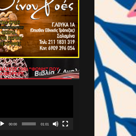
ΧΑΣΕΤΕ ΤΗΝ “ΦΩΝΗ” ΠΟΥ
ΟΦΟΡΕΙ!!!
όγραμμα
απαραγωγής
τεο
00:00
01:01