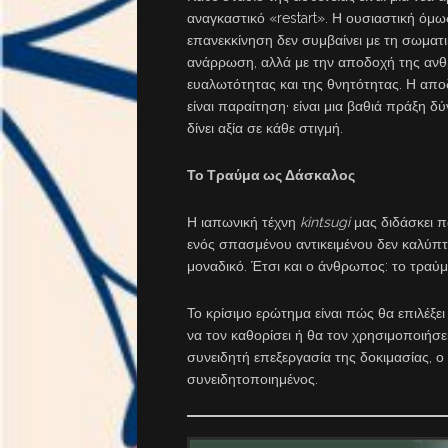
αναγκαστικό «restart». Η ουσιαστική όμω
επανεκκίνηση δεν συμβαίνει με τη σωματ
ανάρρωση, αλλά με την αποδοχή της αν
ευαλωτότητας και της θνητότητας. Η απο
είναι παραίτηση· είναι μια βαθιά πράξη 
δίνει αξία σε κάθε στιγμή.
Το Τραύμα ως Δάσκαλος
Η ιαπωνική τέχνη
kintsugi
μας διδάσκει π
ενός σπασμένου αντικειμένου δεν καλύπτο
μοναδικό. Έτσι και ο άνθρωπος: το τραύμ
Το κρίσιμο ερώτημα είναι πώς θα επιλέξει
να τον καθορίσει ή θα τον χρησιμοποιήσει
συνειδητή επεξεργασία της δοκιμασίας, ο
συνειδητοποιημένος.