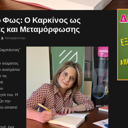
ο Φως: Ο Καρκίνος ως
ας και Μεταμόρφωσης
fonisalaminas
Καμπάνταη*
ου σώματος.
υ ανατρέπει
 τις
νά
ον
τά του. Η
ει την
νώ απαιτεί
ρχή, ένα