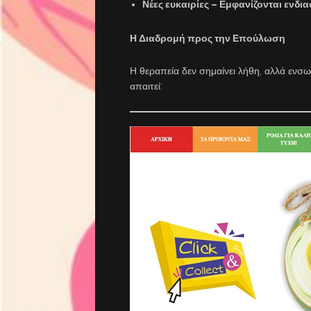
Νέες ευκαιρίες
– Εμφανίζονται ενδια
Η Διαδρομή προς την Επούλωση
Η θεραπεία δεν σημαίνει λήθη, αλλά εν
απαιτεί: