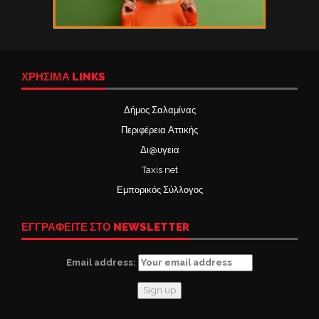
ΧΡΉΣΙΜΑ LINKS
Δήμος Σαλαμίνας
Περιφέρεια Αττικής
Δι@υγεια
Taxis net
Εμπορικός Σύλλογος
ΕΓΓΡΑΦΕΙΤΕ ΣΤΟ NEWSLETTER
Email address: