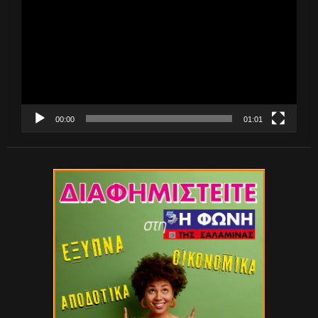
Βίντεο
00:00
01:01