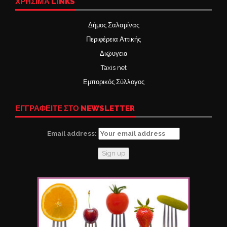
ΧΡΉΣΙΜΑ LINKS
Δήμος Σαλαμίνας
Περιφέρεια Αττικής
Δι@υγεια
Taxis net
Εμπορικός Σύλλογος
ΕΓΓΡΑΦΕΙΤΕ ΣΤΟ NEWSLETTER
Email address: