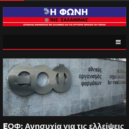
EΟΦ: Ανησυχία για τις ελλείψεις