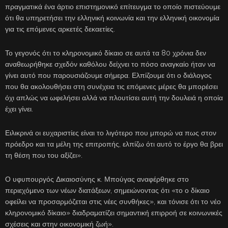
πραγματικά ένα άρτιο επιστημονικό επίτευγμα το οποίο πιστεύουμε
ότι θα υπηρετήσει την ελληνική κοινωνία και την ελληνική οικονομία
για τις επόμενες αρκετές δεκαετίες.
Το γεγονός ότι το κληρονομικό δίκαιο σε αυτά τα 80 χρόνια δεν
αναθεωρήθηκε σχεδόν καθόλου δείχνει το πόσο αναγκαίο ήταν να
γίνει αυτό που παρουσιάζουμε σήμερα. Ελπίζουμε ότι ο διάλογος
που θα ακολουθήσει στη συνέχεια τις επόμενες μέρες θα μπορέσει
όχι απλώς να ωφελήσει αλλά να πλουτίσει αυτή την δουλειά η οποία
έχει γίνει.
Ειλικρινά οι ευχαριστίες είναι το λιγότερο που μπορώ να πως στον
πρόεδρο και τα μέλη της επιτροπής, ελπίζω ότι αυτό το έργο θα βρει
τη θέση που του αξίζει».
Ο υφυπουργός Δικαιοσύνης κ. Μπούγας αναφέρθηκε στο
περιεχόμενο των νέων διατάξεων, σημειώνοντας ότι «το ο δίκαιο
οφείλει να προσαρμόζεται στις νέες συνθήκες», και τόνισε ότι το νέο
κληρονομικό δίκαιο» διαδραματίζει σημαντική επιρροή σε κοινωνικές
σχέσεις και στην οικονομική ζωή».