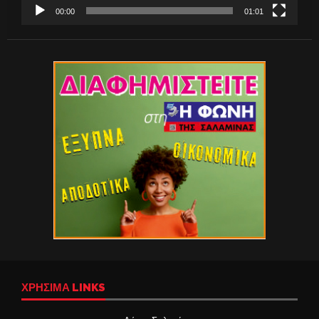
00:00
01:01
ΧΡΉΣΙΜΑ LINKS