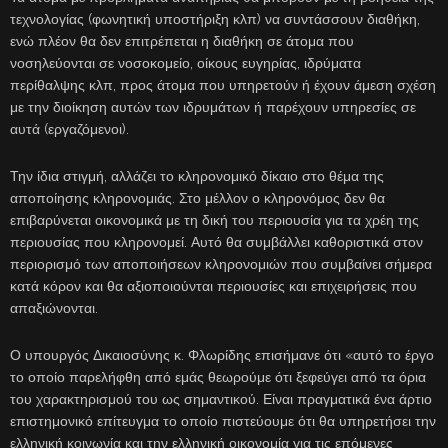
τεχνολογίας (φωνητική υποστήριξη κλπ) να συντάσσουν διαθήκη,
ενώ πλέον θα δεν επιτρέπεται η διαθήκη σε άτομα που
νοσηλεύονται σε νοσοκομείο, οίκους ευγηρίας, ιδρύματα
περίθαλψης κλπ, προς άτομα που υπηρετούν ή έχουν άμεση σχέση
με την διοίκηση αυτών των ιδρυμάτων ή παρέχουν υπηρεσίες σε
αυτά (εργαζόμενοι).
Την ίδια στιγμή, αλλάζει το κληρονομικό δίκαιο στο θέμα της
αποποίησης κληρονομιάς. Στο μέλλον ο κληρονόμος δεν θα
επιβαρύνεται οικονομικά με τη δική του περιουσία για τα χρέη της
περιουσίας που κληρονομεί. Αυτό θα συμβάλλει καθοριστικά στον
περιορισμό των αποποιήσεων κληρονομιών που συμβαίνει σήμερα
κατά κόρον και θα αξιοποιούνται περιουσίες και επιχειρήσεις που
απαξιώνονται.
Ο υπουργός Δικαιοσύνης κ. Φλωρίδης επισήμανε ότι «αυτό το έργο
το οποίο παρελήφθη από εμάς θεωρούμε ότι ξεφεύγει από τα όρια
του χαρακτηρισμού του ως σημαντικού. Είναι πραγματικά ένα άρτιο
επιστημονικό επίτευγμα το οποίο πιστεύουμε ότι θα υπηρετήσει την
ελληνική κοινωνία και την ελληνική οικονομία για τις επόμενες