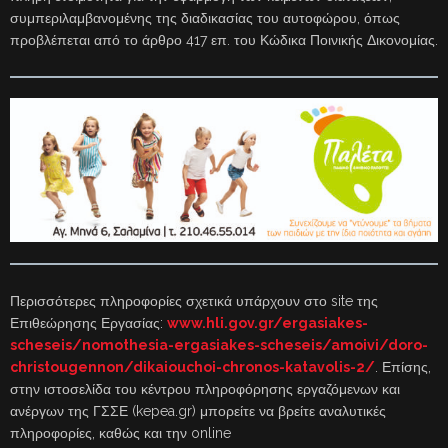
συμπεριλαμβανομένης της διαδικασίας του αυτοφώρου, όπως
προβλέπεται από το άρθρο 417 επ. του Κώδικα Ποινικής Δικονομίας.
Περισσότερες πληροφορίες σχετικά υπάρχουν στο site της
Επιθεώρησης Εργασίας:
www.hli.gov.gr/ergasiakes-
scheseis/nomothesia-ergasiakes-scheseis/amoivi/doro-
christougennon/dikaiouchoi-chronos-katavolis-2/
. Επίσης,
στην ιστοσελίδα του κέντρου πληροφόρησης εργαζόμενων και
ανέργων της ΓΣΣΕ (kepea.gr) μπορείτε να βρείτε αναλυτικές
πληροφορίες, καθώς και την online