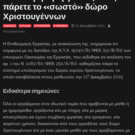
πάρετε το «σωστό» δώρο
Χριστουγέννων
10 Δεκεμβρίου 2025
ΕΙΔΗΣΕΙΣ
ΕΛΛΑΔΑ
ΕΠΙΧΕΙΡΕΙΝ
ΚΟΙΝΩΝΙΑ
fonisalaminas
Η Επιθεώρηση Εργασίας, με ανακοίνωση της, ενημερώνει ότι
σύμφωνα με τις διατάξεις της Κ.Υ.Α. 19040/81 (ΦΕΚ 742/Β/81) των
υπουργών Οικονομίας και Εργασίας, που εκδόθηκε σε εκτέλεση του
αρ. 1 του Ν. 1082/80 (ΦΕΚ 250/Α/80), καθορίζεται πάγια το
σύστημα υπολογισμού του δώρου εορτών Χριστουγέννων, το
η
οποίο καταβάλλεται στους μισθωτούς την 21
Δεκεμβρίου 2025.
Ειδικότερα σημειώνει:
Όλοι οι εργαζόμενοι στον ιδιωτικό τομέα που αμείβονται με μισθό ή
με ημερομίσθιο, εργάζονται είτε με πλήρη, είτε με μερική
απασχόληση και έχουν σύμβαση εργασίας είτε ορισμένου, είτε
αορίστου χρόνου, δικαιούνται από τους εργοδότες τους δώρο
Χριστουγέννων ίσο με έναν μηνιαίο μισθό για τους αμειβόμενους με