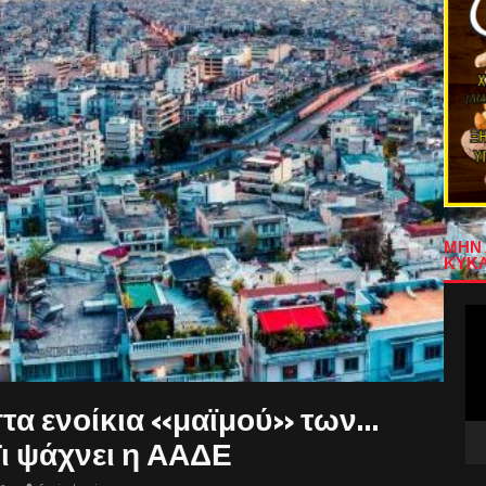
ΜΗΝ 
ΚΥΚΛ
Πρ
Αν
Βίν
στα ενοίκια «μαϊμού» των…
Τι ψάχνει η ΑΑΔΕ