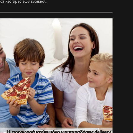
τικές τιμές των ενοικίων.