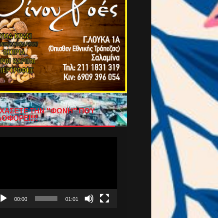
ΧΑΣΕΤΕ ΤΗΝ “ΦΩΝΗ” ΠΟΥ
ΟΦΟΡΕΙ!!!
όγραμμα
απαραγωγής
τεο
00:00
01:01