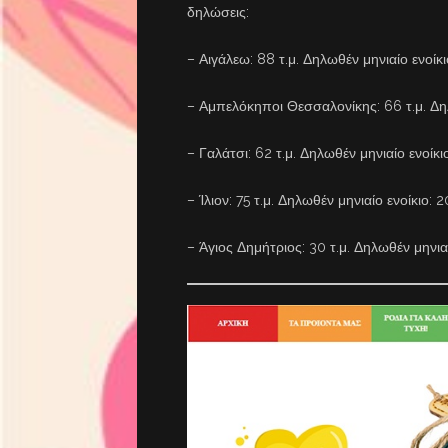
δηλώσεις:
– Αιγάλεω: 88 τ.μ. Δηλωθέν μηνιαίο ενοίκ
– ⁠Αμπελόκηποι Θεσσαλονίκης: 66 τ.μ. Δη
– ⁠Γαλάτσι: 62 τ.μ. Δηλωθέν μηνιαίο ενοίκι
– ⁠Ίλιον: 75 τ.μ. Δηλωθέν μηνιαίο ενοίκιο: 
– ⁠Άγιος Δημήτριος: 30 τ.μ. Δηλωθέν μηνια