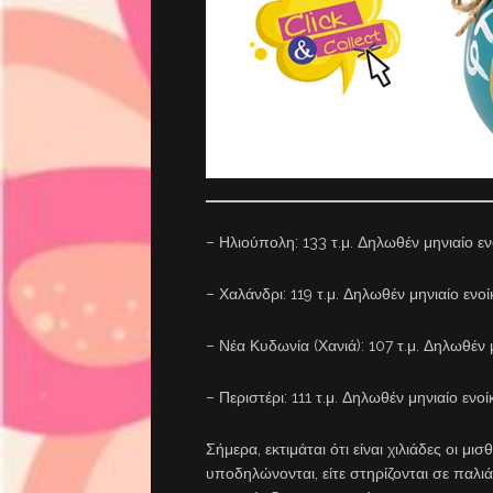
– ⁠Ηλιούπολη: 133 τ.μ. Δηλωθέν μηνιαίο εν
– ⁠Χαλάνδρι: 119 τ.μ. Δηλωθέν μηνιαίο ενο
– ⁠Νέα Κυδωνία (Χανιά): 107 τ.μ. Δηλωθέν 
– ⁠Περιστέρι: 111 τ.μ. Δηλωθέν μηνιαίο ενο
Σήμερα, εκτιμάται ότι είναι χιλιάδες οι μι
υποδηλώνονται, είτε στηρίζονται σε παλι