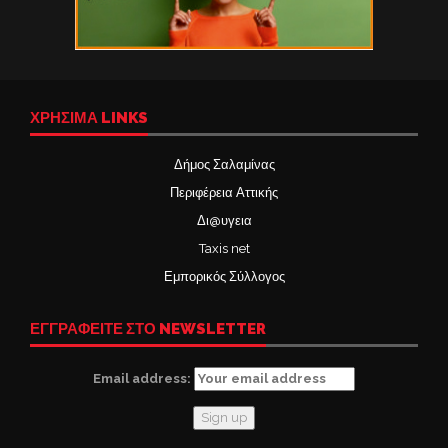
ΧΡΉΣΙΜΑ LINKS
Δήμος Σαλαμίνας
Περιφέρεια Αττικής
Δι@υγεια
Taxis net
Εμπορικός Σύλλογος
ΕΓΓΡΑΦΕΙΤΕ ΣΤΟ NEWSLETTER
Email address: