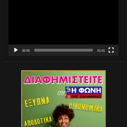
Αναπαραγωγής
Βίντεο
00:00
01:01