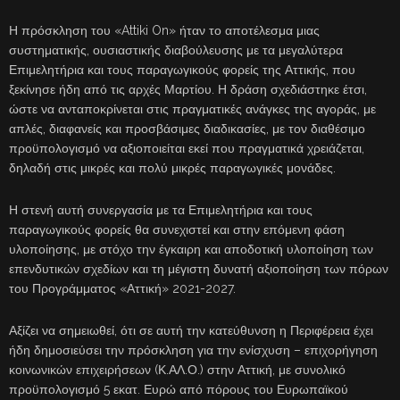
Η πρόσκληση του «Attiki On» ήταν το αποτέλεσμα μιας
συστηματικής, ουσιαστικής διαβούλευσης με τα μεγαλύτερα
Επιμελητήρια και τους παραγωγικούς φορείς της Αττικής, που
ξεκίνησε ήδη από τις αρχές Μαρτίου. Η δράση σχεδιάστηκε έτσι,
ώστε να ανταποκρίνεται στις πραγματικές ανάγκες της αγοράς, με
απλές, διαφανείς και προσβάσιμες διαδικασίες, με τον διαθέσιμο
προϋπολογισμό να αξιοποιείται εκεί που πραγματικά χρειάζεται,
δηλαδή στις μικρές και πολύ μικρές παραγωγικές μονάδες.
Η στενή αυτή συνεργασία με τα Επιμελητήρια και τους
παραγωγικούς φορείς θα συνεχιστεί και στην επόμενη φάση
υλοποίησης, με στόχο την έγκαιρη και αποδοτική υλοποίηση των
επενδυτικών σχεδίων και τη μέγιστη δυνατή αξιοποίηση των πόρων
του Προγράμματος «Αττική» 2021-2027.
Αξίζει να σημειωθεί, ότι σε αυτή την κατεύθυνση η Περιφέρεια έχει
ήδη δημοσιεύσει την πρόσκληση για την ενίσχυση – επιχορήγηση
κοινωνικών επιχειρήσεων (Κ.ΑΛ.Ο.) στην Αττική, με συνολικό
προϋπολογισμό 5 εκατ. Ευρώ από πόρους του Ευρωπαϊκού