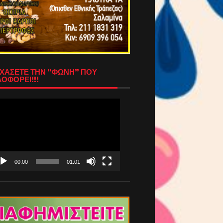
ΧΑΣΕΤΕ ΤΗΝ “ΦΩΝΗ” ΠΟΥ
ΟΦΟΡΕΙ!!!
όγραμμα
απαραγωγής
τεο
00:00
01:01