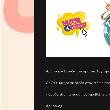
Άρθρο 4 – Έσοδα του προϋπολογισμο
Ορίζει τι θεωρείται έσοδο στον ετήσιο π
«Έσοδα είναι τα ποσά που προβλέπεται ό
Άρθρο 23