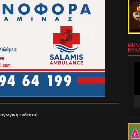
ΜΗΝ 
ΚΥΚΛ
Πρ
Αν
Βίν
σαγωγική ενότητα)