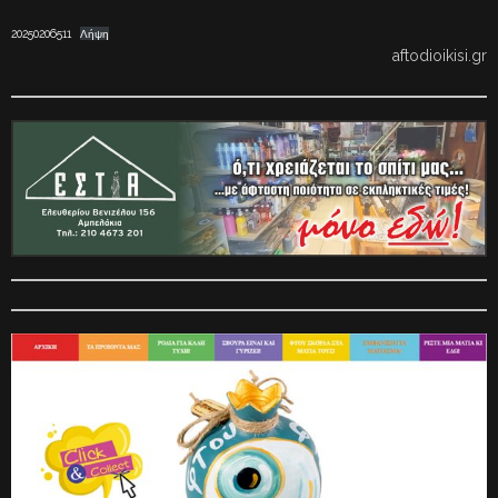
20250206511
Λήψη
aftodioikisi.gr