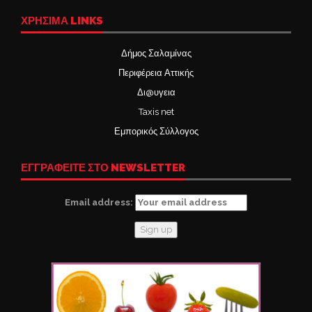
ΧΡΉΣΙΜΑ LINKS
Δήμος Σαλαμίνας
Περιφέρεια Αττικής
Δι@υγεια
Taxis net
Εμπορικός Σύλλογος
ΕΓΓΡΑΦΕΙΤΕ ΣΤΟ NEWSLETTER
Email address: