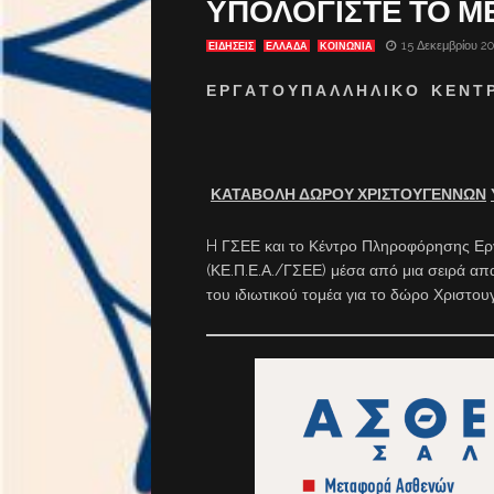
ΥΠΟΛΟΓΙΣΤΕ ΤΟ Μ
15 Δεκεμβρίου 2
ΕΙΔΗΣΕΙΣ
ΕΛΛΑΔΑ
ΚΟΙΝΩΝΙΑ
Ε Ρ Γ Α Τ Ο Υ Π Α Λ Λ Η Λ Ι Κ Ο Κ Ε Ν Τ 
ΚΑΤΑΒΟΛΗ ΔΩΡΟΥ ΧΡΙΣΤΟΥΓΕΝΝΩΝ
H ΓΣΕΕ και το Κέντρο Πληροφόρησης Ε
(ΚΕ.Π.Ε.Α./ΓΣΕΕ) μέσα από μια σειρά α
του ιδιωτικού τομέα για το δώρο Χριστο