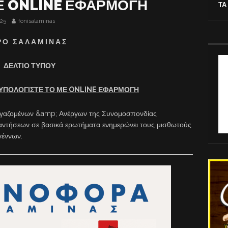
Ε ONLINE ΕΦΑΡΜΟΓΗ
ΤΑ
025
fonisalaminas
Ρ Ο Σ Α Λ Α Μ Ι Ν Α Σ
ΔΕΛΤΙΟ ΤΥΠΟΥ
ΥΠΟΛΟΓΙΣΤΕ ΤΟ ΜΕ ONLINE ΕΦΑΡΜΟΓΗ
ργαζομένων &amp; Ανέργων της Συνομοσπονδίας
παντήσεων σε βασικά ερωτήματα ενημερώνει τους μισθωτούς
υγέννων.