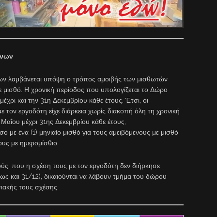
ννων
ων λαμβάνεται υπόψη ο τρόπος αμοιβής των μισθωτών
ε μισθό. Η χρονική περίοδος που υπολογίζεται το Δώρο
έχρι και την 31η Δεκεμβρίου κάθε έτους. Έτσι, οι
ε τον εργοδότη είχε διάρκεια χωρίς διακοπή όλη τη χρονική
αΐου μέχρι 31ης Δεκεμβρίου κάθε έτους,
σο με ένα (1) μηνιαίο μισθό για τους αμειβόμενους με μισθό
ους με ημερομίσθιο.
, που η σχέση τους με τον εργοδότη δεν διήρκησε
ως και 31/12), δικαιούνται να λάβουν τμήμα του δώρου
σιακής τους σχέσης.