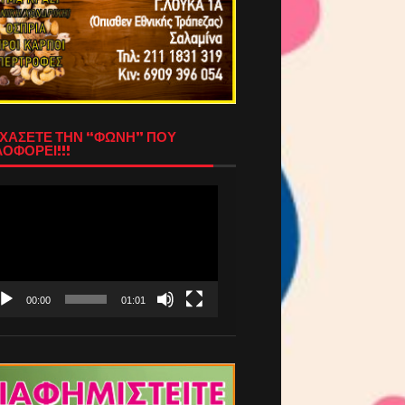
ΧΑΣΕΤΕ ΤΗΝ “ΦΩΝΗ” ΠΟΥ
ΟΦΟΡΕΙ!!!
όγραμμα
απαραγωγής
τεο
00:00
01:01