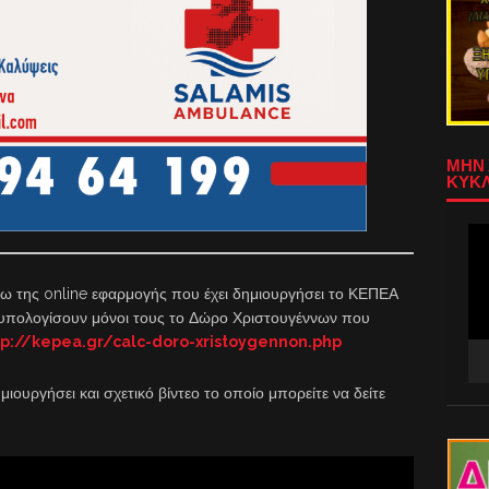
ΜΗΝ 
ΚΥΚΛ
Πρ
Αν
Βίν
σω της online εφαρμογής που έχει δημιουργήσει το ΚΕΠΕΑ
α υπολογίσουν μόνοι τους το Δώρο Χριστουγέννων που
tp://kepea.gr/calc-doro-xristoygennon.php
ιουργήσει και σχετικό βίντεο το οποίο μπορείτε να δείτε