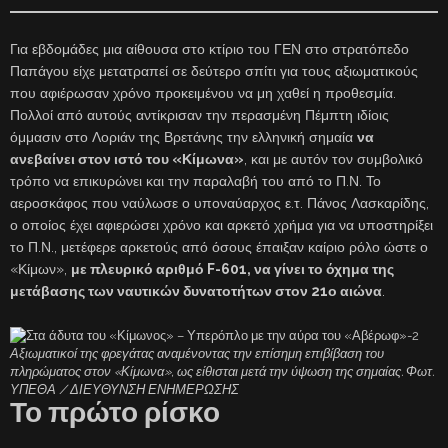
Για εβδομάδες μια αίθουσα στο κτίριο του ΓΕΝ στο στρατόπεδο
Παπάγου είχε μετατραπεί σε δεύτερο σπίτι για τους αξιωματικούς
που αφιέρωσαν χρόνο προκειμένου να μη χαθεί η προθεσμία.
Πολλοί από αυτούς αντίκρισαν την περασμένη Πέμπτη ιδίοις
όμμασιν στο Λοριάν της Βρετάνης την ελληνική σημαία
να
ανεβαίνει στον ιστό του «Κίμωνα»
, και με αυτόν τον συμβολικό
τρόπο να επικυρώνει και την παραλαβή του από το Π.Ν. Το
αεροσκάφος που ναύλωσε ο υποναύαρχος ε.τ. Πάνος Λασκαρίδης,
ο οποίος έχει αφιερώσει χρόνο και αρκετό χρήμα για να υποστηρίξει
το Π.Ν., μετέφερε αρκετούς από όσους έπαιξαν καίριο ρόλο ώστε ο
«Κίμων»,
με πλευρικό αριθμό F-601, να γίνει το όχημα της
μετάβασης των ναυτικών δυνατοτήτων στον 21ο αιώνα
.
Αξιωματικοί της φρεγάτας αναμένοντας την επίσημη επιβίβαση του
πληρώματος στον «Κίμωνα», ως είθισται μετά την ύψωση της σημαίας. Φωτ.
ΥΠΕΘΑ / ΔΙΕΥΘΥΝΣΗ ΕΝΗΜΕΡΩΣΗΣ
Το πρώτο ρίσκο