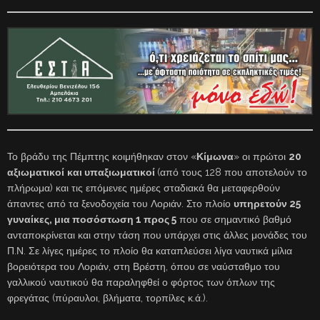
Το βράδυ της Πέμπτης κοιμήθηκαν στον «
Κίμωνα
» οι πρώτοι
20
αξιωματικοί
και υπαξιωματικοί
(από τους 128 που αποτελούν το
πλήρωμα) και τις επόμενες ημέρες σταδιακά θα μεταφερθούν
άπαντες από τα ξενοδοχεία του Λοριάν. Στο πλοίο
υπηρετούν 25
γυναίκες, μια ποσόστωση 1 προς 5
που σε σημαντικό βαθμό
ανταποκρίνεται και στην τάση που υπάρχει στις άλλες μονάδες του
Π.Ν. Σε λίγες ημέρες το πλοίο θα καταπλεύσει λίγα ναυτικά μίλια
βορειότερα του Λοριάν, στη Βρέστη, όπου σε ναύσταθμο του
γαλλικού ναυτικού θα παραληφθεί ο φόρτος των όπλων της
φρεγάτας (πύραυλοι, βλήματα, τορπίλες κ.ά.).