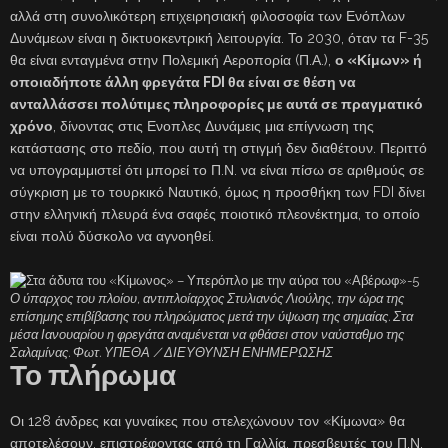
αλλά στη συνολικότερη επιχειρησιακή φιλοσοφία των Ενόπλων
Δυνάμεων είναι η δικτυοκεντρική λειτουργία. Το 2030, όταν τα F-35
θα είναι ενταγμένα στην Πολεμική Αεροπορία (Π.Α.),
ο «Κίμων» ή
οποιαδήποτε άλλη φρεγάτα FDI θα είναι σε θέση να
ανταλλάσσει πολύτιμες πληροφορίες με αυτά σε πραγματικό
χρόνο
, δίνοντας στις Ενοπλες Δυνάμεις μια επίγνωση της
κατάστασης στο πεδίο, που αυτή τη στιγμή δεν διαθέτουν. Περιττό
να υπογραμμιστεί ότι μπορεί το Π.Ν. να είναι πίσω σε αριθμούς σε
σύγκριση με το τουρκικό Ναυτικό, όμως η προσθήκη των FDI δίνει
στην ελληνική πλευρά ένα σαφές ποιοτικό πλεονέκτημα, το οποίο
είναι πολύ δύσκολο να αγνοηθεί.
Ο ύπαρχος του πλοίου, αντιπλοίαρχος Στυλιανός Λιούλης, την ώρα της
επίσημης επιβίβασης του πληρώματος μετά την ύψωση της σημαίας. Στα
μέσα Ιανουαρίου η φρεγάτα αναμένεται να φθάσει στον ναύσταθμο της
Σαλαμίνας. Φωτ. ΥΠΕΘΑ / ΔΙΕΥΘΥΝΣΗ ΕΝΗΜΕΡΩΣΗΣ
Το πλήρωμα
Οι 128 άνδρες και γυναίκες που στελεχώνουν τον «Κίμωνα» θα
αποτελέσουν, επιστρέφοντας από τη Γαλλία, πρεσβευτές του Π.Ν.