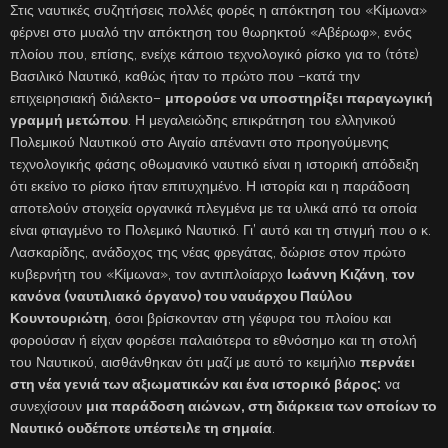
Στις ναυτικές συζητήσεις πολλές φορές η απόκτηση του «Κίμωνα»
φέρνει στο μυαλό την απόκτηση του θωρηκτού «Αβέρωφ», ενός
πλοίου που, επίσης, ενείχε κάποιο τεχνολογικό ρίσκο για το (τότε)
Βασιλικό Ναυτικό, καθώς ήταν το πρώτο που –κατά την
επιχειρησιακή διάλεκτο–
μπορούσε να υποστηρίξει παραγωγική
γραμμή μετώπου
. Η μεγαλειώδης επικράτηση του ελληνικού
Πολεμικού Ναυτικού στο Αιγαίο απέναντι στο προηγούμενης
τεχνολογικής φάσης οθωμανικό ναυτικό είναι η ιστορική απόδειξη
ότι εκείνο το ρίσκο ήταν επιτυχημένο. Η ιστορία και η παράδοση
αποτελούν στοιχεία οργανικά πλεγμένα με τα υλικά από τα οποία
είναι φτιαγμένο το Πολεμικό Ναυτικό. Γι’ αυτό και τη στιγμή που ο κ.
Λασκαρίδης, ανάδοχος της νέας φρεγάτας, δώρισε στον πρώτο
κυβερνήτη του «Κίμωνα», τον αντιπλοίαρχο
Ιωάννη Κιζάνη
,
τον
κανόνα (ναυτιλιακό όργανο) του ναυάρχου Παύλου
Κουντουριώτη
, όσοι βρίσκονταν στη γέφυρα του πλοίου και
φορούσαν ή είχαν φορέσει παλαιότερα το εθνόσημο και τη στολή
του Ναυτικού, αισθάνθηκαν ότι μαζί με αυτό το κειμήλιο
περνάει
στη νέα γενιά των αξιωματικών και ένα ιστορικό βάρος:
να
συνεχίσουν
μια παράδοση αιώνων, στη διάρκεια των οποίων το
Ναυτικό ουδέποτε υπέστειλε τη σημαία
.