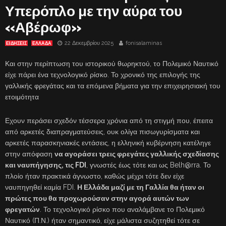
Υπερόπλο με την αύρα του
«Αβέρωφ»
22 Δεκεμβρίου 2025
fonisalaminas
ΕΙΔΗΣΕΙΣ
ΕΛΛΑΔΑ
Και στην περίπτωση του ιστορικού θωρηκτού, το Πολεμικό Ναυτικό
είχε πάρει ένα τεχνολογικό ρίσκο. Το χρονικό της επιλογής της
γαλλικής φρεγάτας και τα επόμενα βήματα για την επιχειρησιακή του
ετοιμότητα
Εχουν περάσει σχεδόν τέσσερα χρόνια από τη στιγμή που, έπειτα
από αρκετές διαπραγματεύσεις, ουκ ολίγα πισωγυρίσματα και
αρκετές παρασκηνιακές εντάσεις, η ελληνική κυβέρνηση κατέληγε
στην απόφαση
να αγοράσει τρεις φρεγάτες γαλλικής σχεδίασης
και ναυπήγησης, τις FDI
, γνωστές έως τότε και ως Belh@rra. Το
πλοίο ήταν πρακτικά άγνωστο, καθώς μέχρι τότε δεν είχε
ναυπηγηθεί καμία FDI.
Η Ελλάδα μαζί με τη Γαλλία θα ήταν οι
πρώτες που θα προχωρούσαν στην αγορά αυτών των
φρεγατών
. Το τεχνολογικό ρίσκο που αναλάμβανε το Πολεμικό
Ναυτικό (Π.Ν.) ήταν σημαντικό, είχε μάλιστα συζητηθεί τότε σε