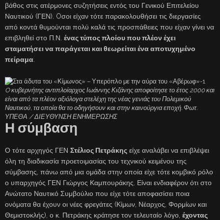
βάθος στις ατέρμονες συζητήσεις εντός του Γενικού Επιτελείου
Ναυτικού (ΓΕΝ). Oσοι είχαν τότε παρακολουθήσει τις διεργασίες
από κοντά θυμούνται πολύ καλά τις προσπάθειες που είχαν γίνει να
επιβληθεί στο Π.Ν.
ένας τύπος πλοίου που πλέον έχει
σταματήσει να παράγεται και θεωρείται ένα αποτυχημένο
πείραμα
.
O κυβερνήτης αντιπλοίαρχος Ιωάννης Κιζάνης αποφοίτησε το έτος 2000 και
είναι από τα πλέον αξιόλογα στελέχη της νέας γενιάς του Πολεμικού
Ναυτικού, τα οποία θα το οδηγήσουν και στην καινούργια εποχή. Φωτ.
ΥΠΕΘΑ / ΔΙΕΥΘΥΝΣΗ ΕΝΗΜΕΡΩΣΗΣ
Η σύμβαση
Ο τότε αρχηγός ΓΕΝ
Στέλιος Πετράκης
είχε αναλάβει να επιβλέψει
όλη τη διαδικασία προετοιμασίας του τεχνικού κειμένου της
σύμβασης, πάνω από μια ομάδα στην οποία είχε τότε κομβικό ρόλο
ο υπαρχηγός ΓΕΝ Γιώργος Καμπουράκης. Είναι ενδιαφέρον ότι στο
Ανώτατο Ναυτικό Συμβούλιο που είχε τότε αποφασίσει ποια
ονόματα θα έχουν οι νέες φρεγάτες (Κίμων, Νέαρχος, Φορμίων και
Θεμιστοκλής), ο κ. Πετράκης κράτησε τον τελευταίο λόγο,
έχοντας