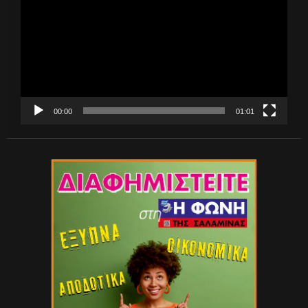
Βίντεο
00:00
01:01