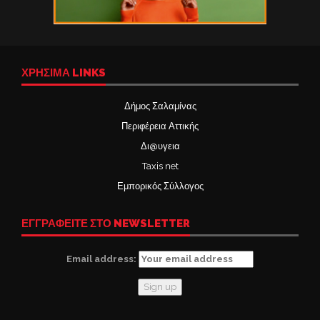
ΧΡΉΣΙΜΑ LINKS
Δήμος Σαλαμίνας
Περιφέρεια Αττικής
Δι@υγεια
Taxis net
Εμπορικός Σύλλογος
ΕΓΓΡΑΦΕΙΤΕ ΣΤΟ NEWSLETTER
Email address: