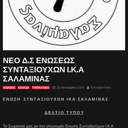
ΝΕΟ Δ.Σ ΕΝΩΣΕΩΣ
ΣΥΝΤΑΞΙΟΥΧΩΝ Ι.Κ.Α
ΣΑΛΑΜΙΝΑΣ
29 Ιανουαρίου 2026
fonisalaminas
ΕΙΔΗΣΕΙΣ
ΕΛΛΑΔΑ
ΤΟΠΙΚΑ ΝΕΑ
Ε Ν Ω Σ Η Σ Υ Ν Τ Α Ξ Ι Ο Υ Χ Ω Ν Ι Κ Α Σ Α Λ Α Μ Ι Ν Α Σ
Δ Ε Λ Τ Ι Ο Τ Υ Π Ο Υ
Το Σωματείο μας με την επωνυμία Ένωση Συνταξιούχων Ι.Κ.Α