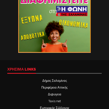
ΧΡΉΣΙΜΑ LINKS
Δήμος Σαλαμίνας
Περιφέρεια Αττικής
Δι@υγεια
Taxis net
Εμπορικός Σύλλογος